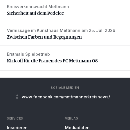
Kreisverkehrswacht Mettmann
Sicherheit auf dem Pedelec
Sicherheit auf dem Pedelec
Vernissage im Kunsthaus Mettmann am 25. Juli 2026
Zwischen Farben und Begegnungen
Zwischen Farben und Begegnungen
Erstmals Spielbetrieb
Kick-off für die Frauen des FC Mettmann 08
Kick-off für die Frauen des FC Mettmann 08
SOZIALE MEDIEN
www.facebook.com/mettmannerkreisnews/
SERVICES
VERLAG
Inserieren
Mediadaten