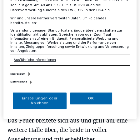
Ihre Zustimmung umfasst alle schaufenster-mettmann.de-Seiten und
schließt gem. Art. 49 Abs. 1 S. 1 lit. a DSGVO auch die
Datenverarbeitung außerhalb des EWR, z.B. in den USA ein.
Kreis
·
Am Freitagabend kam es gegen 20.40 Uhr in
Langenfeld an der Hausinger Straße aus bisher
Wir und unsere Partner verarbeiten Daten, um Folgendes
ungeklärter Ursache zu einem Großbrand einer
bereitzustellen:
Produktionshalle (ca. 2000 Quadratmeter groß) eines
Verwendung genauer Standortdaten. Endgeräteeigenschaften zur
Identifikation aktiv abfragen. Speichern von oder Zugriff auf
Fleisch verarbeitenden Betriebes.
Informationen auf einem Endgerät. Personalisierte Werbung und
Inhalte, Messung von Werbeleistung und der Performance von
Inhalten, Zielgruppenforschung sowie Entwicklung und Verbesserung
von Angeboten.
Ausführliche Informationen
14.11.2016 , 11:35 Uhr
Eine Minute Lesezeit
Impressum
Datenschutz
Einstellungen oder
OK
Ablehnen
Das Feuer breitete sich aus und griff auf eine
weitere Halle über, die beide in voller
Ausdehnung und mit erheblicher