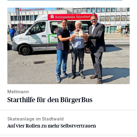
Starthilfe für den BürgerBus
Mettmann
Starthilfe für den BürgerBus
Skateanlage im Stadtwald
Auf vier Rollen zu mehr Selbstvertrauen
Auf vier Rollen zu mehr Selbstvertrauen