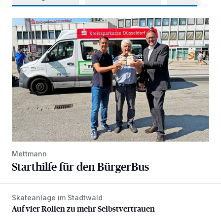
Starthilfe für den BürgerBus
Mettmann
Starthilfe für den BürgerBus
Skateanlage im Stadtwald
Auf vier Rollen zu mehr Selbstvertrauen
Auf vier Rollen zu mehr Selbstvertrauen