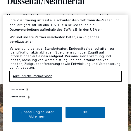
Düsseltal/Neandertal
Einstellungen oder Ablehnen am unteren Rand der Webseite klicken.
Ihre Einstellungen gelten innerhalb unseres Website. Weitere
Informationen finden Sie in unserer Datenschutzerklärung.
Kreis
·
Die Untere Naturschutzbehörde des Kreises
Ihre Zustimmung umfasst alle schaufenster-mettmann.de-Seiten und
Mettmann teilt mit, dass aus Gründen der
schließt gem. Art. 49 Abs. 1 S. 1 lit. a DSGVO auch die
Verkehrssicherung in den nächsten Tagen im Düsseltal
Datenverarbeitung außerhalb des EWR, z.B. in den USA ein.
und im Neandertal Bäume gefällt werden müssen.
Wir und unsere Partner verarbeiten Daten, um Folgendes
bereitzustellen:
Verwendung genauer Standortdaten. Endgeräteeigenschaften zur
Identifikation aktiv abfragen. Speichern von oder Zugriff auf
Informationen auf einem Endgerät. Personalisierte Werbung und
10.01.2020 , 11:57 Uhr
Eine Minute Lesezeit
Inhalte, Messung von Werbeleistung und der Performance von
Inhalten, Zielgruppenforschung sowie Entwicklung und Verbesserung
von Angeboten.
Ausführliche Informationen
Impressum
Datenschutz
Einstellungen oder
OK
Ablehnen