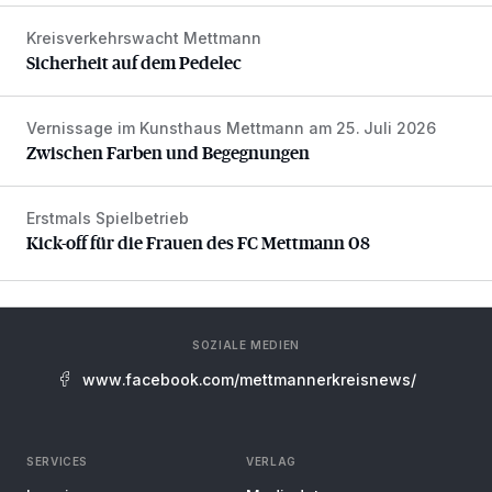
Kreisverkehrswacht Mettmann
Sicherheit auf dem Pedelec
Sicherheit auf dem Pedelec
Vernissage im Kunsthaus Mettmann am 25. Juli 2026
Zwischen Farben und Begegnungen
Zwischen Farben und Begegnungen
Erstmals Spielbetrieb
Kick-off für die Frauen des FC Mettmann 08
Kick-off für die Frauen des FC Mettmann 08
SOZIALE MEDIEN
www.facebook.com/mettmannerkreisnews/
SERVICES
VERLAG