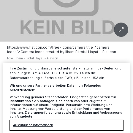
Wir und unsere
-Partner speichern und greifen auf
218
personenbezogene Daten wie Browserdaten oder eindeutige
Kennungen auf Ihrem Gerät zu. Durch Auswahl von OK aktivieren Sie
Tracking-Technologien für die unter „Wir und unsere Partner
verarbeiten Daten, um Ihnen Dienste bereitzustellen“ aufgeführten
Zwecke. Wenn Tracker deaktiviert sind, sind manche Inhalte und
Anzeigen möglicherweise nicht mehr so relevant für Sie. Sie können
dieses Menü jederzeit wieder aufrufen, um Ihre Einstellungen zu
ändern oder Ihre Einwilligung zu widerrufen, indem Sie auf den Link
https://www.flaticon.com/free-icons/camera title="camera
Einstellungen oder Ablehnen am unteren Rand der Webseite klicken.
icons">Camera icons created by Ilham Fitrotul Hayat - Flaticon
Ihre Einstellungen gelten innerhalb unseres Website. Weitere
Foto: Ilham Fitrotul Hayat - Flaticon
Informationen finden Sie in unserer Datenschutzerklärung.
Ihre Zustimmung umfasst alle schaufenster-mettmann.de-Seiten und
schließt gem. Art. 49 Abs. 1 S. 1 lit. a DSGVO auch die
Datenverarbeitung außerhalb des EWR, z.B. in den USA ein.
Wir und unsere Partner verarbeiten Daten, um Folgendes
bereitzustellen:
I
n Erkrath wird sich die Firma Melles &
Verwendung genauer Standortdaten. Endgeräteeigenschaften zur
Identifikation aktiv abfragen. Speichern von oder Zugriff auf
Stein Messe-Service AG durch die rote
Informationen auf einem Endgerät. Personalisierte Werbung und
Inhalte, Messung von Werbeleistung und der Performance von
Inhalten, Zielgruppenforschung sowie Entwicklung und Verbesserung
Beleuchtung des alten Erkrather Bahnhofs, der
von Angeboten.
zugleich Firmensitz ist, an der Aktion
Ausführliche Informationen
beteiligen. Die Aktion ist vom 22. Juni ab 22