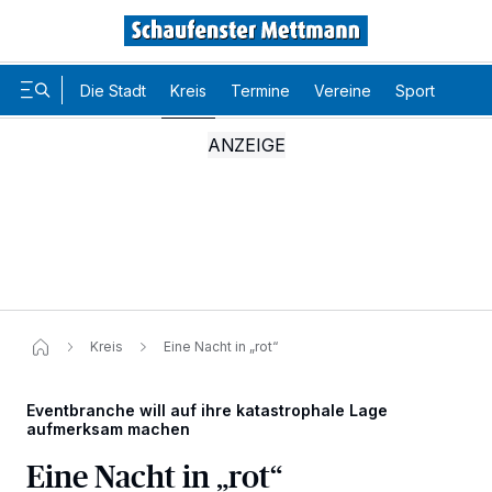
Die Stadt
Kreis
Termine
Vereine
Sport
Karr
Kreis
Eine Nacht in „rot“
Eventbranche will auf ihre katastrophale Lage
aufmerksam machen
Eine Nacht in „rot“