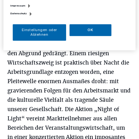
Impressum
Uhr bis zum 23. Juni um 1 Uhr angesetzt.
Datenschutz
Innerhalb kürzester Zeit haben die
Einstellungen oder
OK
behördlichen Auflagen im Zuge der Corona-
Ablehnen
Krise die gesamte Veranstaltungswirtschaft an
den Abgrund gedrängt. Einem riesigen
Wirtschaftszweig ist praktisch über Nacht die
Arbeitsgrundlage entzogen worden, eine
Pleitewelle enormen Ausmaßes droht: mit
gravierenden Folgen für den Arbeitsmarkt und
die kulturelle Vielfalt als tragende Säule
unserer Gesellschaft. Die Aktion „Night of
Light“ vereint Marktteilnehmer aus allen
Bereichen der Veranstaltungswirtschaft, um
in einer konzertierten Aktion ein imposantes