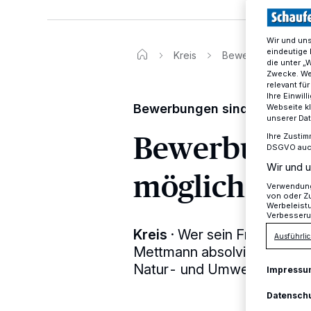
Wir und un
eindeutige 
Kreis
Bewerbungen sind 
die unter „
Zwecke. Wen
relevant fü
Ihre Einwil
Bewerbungen sind ab sofort
Webseite kl
unserer Da
Bewerbungen
Ihre Zustim
DSGVO auch 
Wir und u
möglich
Verwendung 
von oder Zu
Werbeleist
Verbesseru
Kreis
·
Wer sein Freiwillige
Ausführlic
Mettmann absolvieren möchte
Natur- und Umweltschutzar
Impressu
Datensch