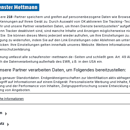
sere
-Partner speichern und greifen auf personenbezogene Daten wie Brows
218
Kennungen auf Ihrem Gerät zu. Durch Auswahl von OK aktivieren Sie Tracking-Te
ab sofort möglich
Wir und unsere Partner verarbeiten Daten, um Ihnen Dienste bereitzustellen“ aufge
n Tracker deaktiviert sind, sind manche Inhalte und Anzeigen möglicherweise ni
r Sie. Sie können dieses Menü jederzeit wieder aufrufen, um Ihre Einstellungen zu
ligung zu widerrufen, indem Sie auf den Link Einstellungen oder Ablehnen am unte
 möglich
icken. Ihre Einstellungen gelten innerhalb unseres Website. Weitere Informationen
tenschutzerklärung.
 sind ab sofort
mung umfasst alle schaufenster-mettmann.de-Seiten und schließt gem. Art. 49 Abs.
die Datenverarbeitung außerhalb des EWR, z.B. in den USA ein.
nsere Partner verarbeiten Daten, um Folgendes bereitzustellen:
genauer Standortdaten. Endgeräteeigenschaften zur Identifikation aktiv abfrage
griff auf Informationen auf einem Endgerät. Personalisierte Werbung und Inhalte
ung und der Performance von Inhalten, Zielgruppenforschung sowie Entwicklung
ng von Angeboten.
s Ökologisches Jahr (FÖJ) beim Kreis
he Informationen
, erhält einen interessanten Einblick in
beiten.
m
utz