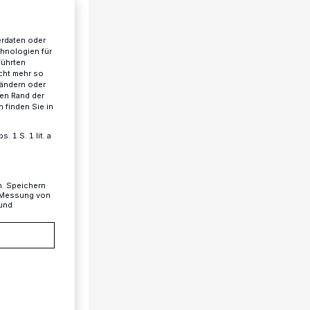
erdaten oder
chnologien für
führten
cht mehr so
 ändern oder
ren Rand der
 finden Sie in
 1 S. 1 lit. a
n. Speichern
, Messung von
 und