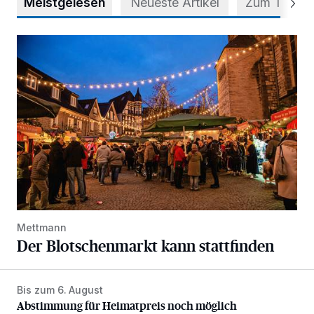
Meistgelesen
Neueste Artikel
Zum Thema
Der Blotschenmarkt kann stattfinden
Mettmann
Der Blotschenmarkt kann stattfinden
Bis zum 6. August
Abstimmung für Heimatpreis noch möglich
Abstimmung für Heimatpreis noch möglich