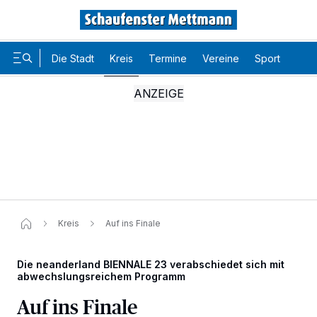
Die Stadt
Kreis
Termine
Vereine
Sport
Karr
Kreis
Auf ins Finale
Die neanderland BIENNALE 23 verabschiedet sich mit
abwechslungsreichem Programm
Auf ins Finale