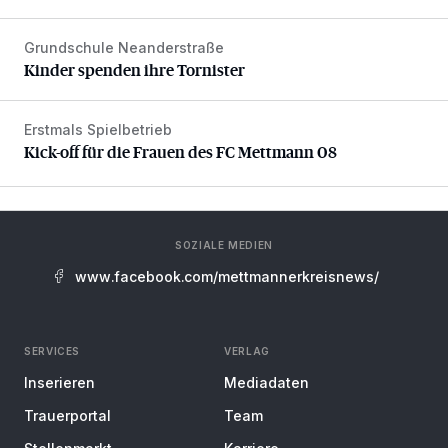
Grundschule Neanderstraße
Kinder spenden ihre Tornister
Kinder spenden ihre Tornister
Erstmals Spielbetrieb
Kick-off für die Frauen des FC Mettmann 08
Kick-off für die Frauen des FC Mettmann 08
SOZIALE MEDIEN
www.facebook.com/mettmannerkreisnews/
SERVICES
VERLAG
Inserieren
Mediadaten
Trauerportal
Team