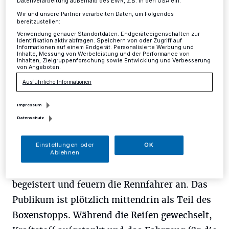
Uhr ein außergewöhnliches Autorennen mitten
Datenverarbeitung außerhalb des EWR, z.B. in den USA ein.
durch die Innenstadt von Mettmann. Das
Wir und unsere Partner verarbeiten Daten, um Folgendes
bereitzustellen:
niederländische Ensemble Tukkersconnexion
Verwendung genauer Standortdaten. Endgeräteeigenschaften zur
Identifikation aktiv abfragen. Speichern von oder Zugriff auf
zieht mit seiner Classic Rally Ride, einem
Informationen auf einem Endgerät. Personalisierte Werbung und
Inhalte, Messung von Werbeleistung und der Performance von
Walk-Act mit Showeinlagen, große und kleine
Inhalten, Zielgruppenforschung sowie Entwicklung und Verbesserung
von Angeboten.
Passanten in ihren Bann. Von fern klingt der
Ausführliche Informationen
Ansager mit seinem aufgeregten Kommentar,
Impressum
die Motoren brummen, der Startschuss fällt.
Datenschutz
In wenigen Augenblicken erscheinen die
Rennfahrer und heldenhaften Pioniere der
Einstellungen oder
OK
Automobilgeschichte von damals mit ihren
Ablehnen
schönen Fahrzeugen. Die Zuschauer sind
begeistert und feuern die Rennfahrer an. Das
Publikum ist plötzlich mittendrin als Teil des
Boxenstopps. Während die Reifen gewechselt,