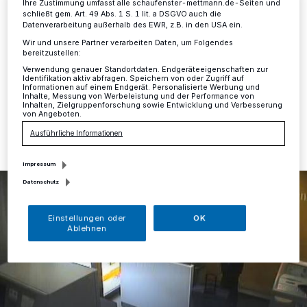
Ihre Zustimmung umfasst alle schaufenster-mettmann.de-Seiten und
schließt gem. Art. 49 Abs. 1 S. 1 lit. a DSGVO auch die
Mettmann
·
Bereits am Samstag, 14. Mai, kam es in
Datenverarbeitung außerhalb des EWR, z.B. in den USA ein.
einer Bankfiliale an der Breitestraße in Mettmann zu
Wir und unsere Partner verarbeiten Daten, um Folgendes
einem besonders schweren Fall des Diebstahls.
bereitzustellen:
Verwendung genauer Standortdaten. Endgeräteeigenschaften zur
Identifikation aktiv abfragen. Speichern von oder Zugriff auf
Informationen auf einem Endgerät. Personalisierte Werbung und
Inhalte, Messung von Werbeleistung und der Performance von
Inhalten, Zielgruppenforschung sowie Entwicklung und Verbesserung
13.06.2016 , 13:57 Uhr
Eine Minute Lesezeit
von Angeboten.
Ausführliche Informationen
Impressum
Datenschutz
Einstellungen oder
OK
Ablehnen