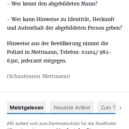
- Wer kennt den abgebildeten Mann?
- Wer kann Hinweise zu Identität, Herkunft
und Aufenthalt der abgebildeten Person geben?
Hinweise aus der Bevölkerung nimmt die
Polizei in Mettmann, Telefon: 02104/ 982-
6310, jederzeit entgegen.
(Schaufenster Mettmann)
Meistgelesen
Neueste Artikel
Zum Thema
AfD äußert sich zum Denkmalschutz für die Stadthalle
"Das ist eine gute Nachricht für Mettmann!"