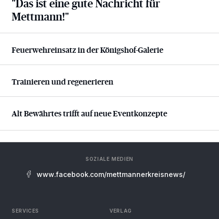
"Das ist eine gute Nachricht für
Mettmann!"
Feuerwehreinsatz in der Königshof-Galerie
Feuerwehreinsatz in der Königshof-Galerie
Trainieren und regenerieren
Trainieren und regenerieren
Alt Bewährtes trifft auf neue Eventkonzepte
Alt Bewährtes trifft auf neue Eventkonzepte
SOZIALE MEDIEN
www.facebook.com/mettmannerkreisnews/
SERVICES
VERLAG