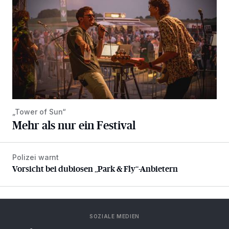
„Tower of Sun“
Mehr als nur ein Festival
Polizei warnt
Vorsicht bei dubiosen „Park & Fly“-Anbietern
Vorsicht bei dubiosen „Park & Fly“-Anbietern
SOZIALE MEDIEN