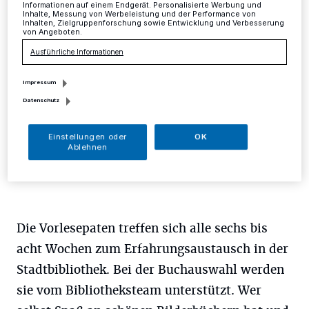
Mettmann
·
Die Stadtbibliothek Mettmann sucht
Informationen auf einem Endgerät. Personalisierte Werbung und
ehrenamtliche Vorlesepaten (gerne auch männlich) für
Inhalte, Messung von Werbeleistung und der Performance von
Inhalten, Zielgruppenforschung sowie Entwicklung und Verbesserung
eine regelmäßige Geschichtenzeit am
von Angeboten.
Samstagvormittag.
Ausführliche Informationen
Impressum
21.09.2014 , 06:45 Uhr
Eine Minute Lesezeit
Datenschutz
Einstellungen oder
OK
Ablehnen
Die Vorlesepaten treffen sich alle sechs bis
acht Wochen zum Erfahrungsaustausch in der
Stadtbibliothek. Bei der Buchauswahl werden
sie vom Bibliotheksteam unterstützt. Wer