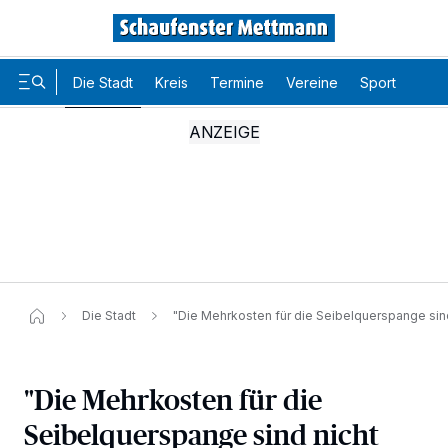
Die Stadt
Kreis
Termine
Vereine
Sport
Karr
Die Stadt
"Die Mehrkosten für die Seibelquerspange sind
Wir und unsere
-Partner speichern und greifen auf
218
personenbezogene Daten wie Browserdaten oder eindeutige
"Die Mehrkosten für die
Kennungen auf Ihrem Gerät zu. Durch Auswahl von OK aktivieren Sie
Tracking-Technologien für die unter „Wir und unsere Partner
Seibelquerspange sind nicht
verarbeiten Daten, um Ihnen Dienste bereitzustellen“ aufgeführten
Zwecke. Wenn Tracker deaktiviert sind, sind manche Inhalte und