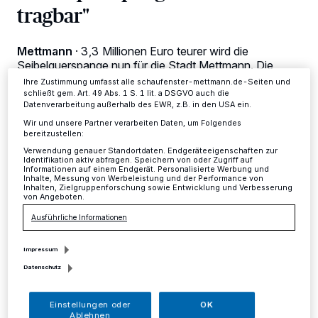
tragbar"
Anzeigen möglicherweise nicht mehr so relevant für Sie. Sie können
dieses Menü jederzeit wieder aufrufen, um Ihre Einstellungen zu
ändern oder Ihre Einwilligung zu widerrufen, indem Sie auf den Link
Einstellungen oder Ablehnen am unteren Rand der Webseite klicken.
Mettmann
·
3,3 Millionen Euro teurer wird die
Ihre Einstellungen gelten innerhalb unseres Website. Weitere
Seibelquerspange nun für die Stadt Mettmann. Die
Informationen finden Sie in unserer Datenschutzerklärung.
Kröte, die Bürgermeister Bernd Günther den
Ihre Zustimmung umfasst alle schaufenster-mettmann.de-Seiten und
Ratsfraktionen und den Bürgern der Stadt zu schlucken
schließt gem. Art. 49 Abs. 1 S. 1 lit. a DSGVO auch die
Datenverarbeitung außerhalb des EWR, z.B. in den USA ein.
geben musste, stößt noch immer auf.
Wir und unsere Partner verarbeiten Daten, um Folgendes
bereitzustellen:
Verwendung genauer Standortdaten. Endgeräteeigenschaften zur
Identifikation aktiv abfragen. Speichern von oder Zugriff auf
18.09.2014 , 15:42 Uhr
Eine Minute Lesezeit
Informationen auf einem Endgerät. Personalisierte Werbung und
Inhalte, Messung von Werbeleistung und der Performance von
Inhalten, Zielgruppenforschung sowie Entwicklung und Verbesserung
von Angeboten.
Ausführliche Informationen
Impressum
Datenschutz
U
BWG und FDP fordern den
Einstellungen oder
OK
Ablehnen