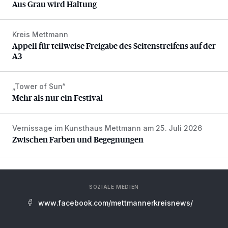
Aus Grau wird Haltung
Kreis Mettmann
Appell für teilweise Freigabe des Seitenstreifens auf der A
Appell für teilweise Freigabe des Seitenstreifens auf der
A3
„Tower of Sun“
Mehr als nur ein Festival
Mehr als nur ein Festival
Vernissage im Kunsthaus Mettmann am 25. Juli 2026
Zwischen Farben und Begegnungen
Zwischen Farben und Begegnungen
SOZIALE MEDIEN
www.facebook.com/mettmannerkreisnews/