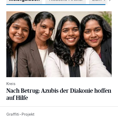
Nach Betrug: Azubis der Diakonie hoffen auf Hilfe
Kreis
Nach Betrug: Azubis der Diakonie hoffen
auf Hilfe
Graffiti-Projekt
Aus Grau wird Haltung