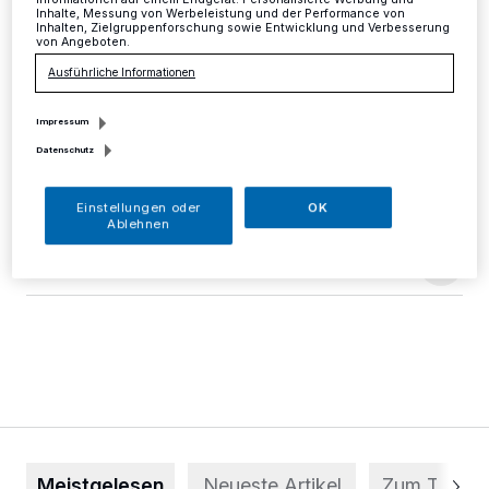
Inhalte, Messung von Werbeleistung und der Performance von
Inhalten, Zielgruppenforschung sowie Entwicklung und Verbesserung
Mettmann
·
Das Eiscafé "Dolce Vita" sammelt für die
von Angeboten.
Erdbebenopfer in Amatrice (Italien). Am 10. September
Ausführliche Informationen
findet eine Benefizveranstaltung in der Neanderthal-
Passage statt.
Impressum
Datenschutz
06.09.2016 , 15:51 Uhr
Eine Minute Lesezeit
Einstellungen oder
OK
Ablehnen
Meistgelesen
Neueste Artikel
Zum Thema