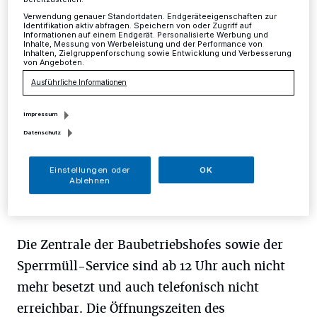
Verwendung genauer Standortdaten. Endgeräteeigenschaften zur
Mettmann
·
Am Donnerstag, 13. Dezember, schließt
Identifikation aktiv abfragen. Speichern von oder Zugriff auf
Informationen auf einem Endgerät. Personalisierte Werbung und
der Recyclinghof an der Hammerstraße aufgrund einer
Inhalte, Messung von Werbeleistung und der Performance von
betrieblichen Veranstaltung bereits um 12 Uhr.
Inhalten, Zielgruppenforschung sowie Entwicklung und Verbesserung
von Angeboten.
Ausführliche Informationen
10.12.2018 , 14:14 Uhr
Eine Minute Lesezeit
Impressum
Datenschutz
Einstellungen oder
OK
Ablehnen
Die Zentrale der Baubetriebshofes sowie der
Sperrmüll-Service sind ab 12 Uhr auch nicht
mehr besetzt und auch telefonisch nicht
erreichbar. Die Öffnungszeiten des