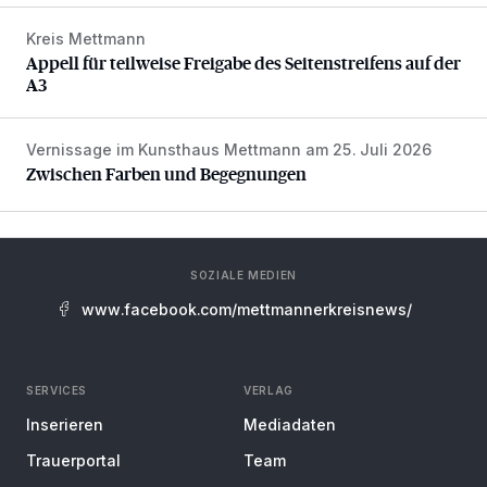
Kreis Mettmann
Appell für teilweise Freigabe des Seitenstreifens auf der A
Appell für teilweise Freigabe des Seitenstreifens auf der
A3
Vernissage im Kunsthaus Mettmann am 25. Juli 2026
Zwischen Farben und Begegnungen
Zwischen Farben und Begegnungen
SOZIALE MEDIEN
www.facebook.com/mettmannerkreisnews/
SERVICES
VERLAG
Inserieren
Mediadaten
Trauerportal
Team