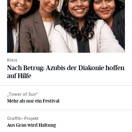
Kreis
Nach Betrug: Azubis der Diakonie hoffen
auf Hilfe
„Tower of Sun“
Mehr als nur ein Festival
Mehr als nur ein Festival
Graffiti-Projekt
Aus Grau wird Haltung
Aus Grau wird Haltung