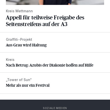
Kreis Mettmann
Appell für teilweise Freigabe des
Seitenstreifens auf der A3
Graffiti-Projekt
Aus Grau wird Haltung
Aus Grau wird Haltung
Kreis
Nach Betrug: Azubis der Diakonie hoffen auf Hilfe
Nach Betrug: Azubis der Diakonie hoffen auf Hilfe
„Tower of Sun“
Mehr als nur ein Festival
Mehr als nur ein Festival
SOZIALE MEDIEN