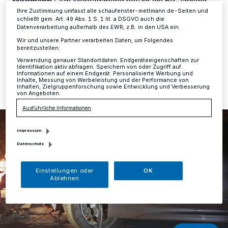
Mettmann
·
Am Montagabend befuhr ein 69-jähriger
Mettmanner gegen 18.55 Uhr mit seinem BMW den
Ihre Zustimmung umfasst alle schaufenster-mettmann.de-Seiten und
schließt gem. Art. 49 Abs. 1 S. 1 lit. a DSGVO auch die
Südring in Fahrtrichtung Erkrather Weg.
Datenverarbeitung außerhalb des EWR, z.B. in den USA ein.
Wir und unsere Partner verarbeiten Daten, um Folgendes
bereitzustellen:
Verwendung genauer Standortdaten. Endgeräteeigenschaften zur
13.10.2015 , 09:40 Uhr
Eine Minute Lesezeit
Identifikation aktiv abfragen. Speichern von oder Zugriff auf
Informationen auf einem Endgerät. Personalisierte Werbung und
Inhalte, Messung von Werbeleistung und der Performance von
Inhalten, Zielgruppenforschung sowie Entwicklung und Verbesserung
von Angeboten.
Ausführliche Informationen
Impressum
Datenschutz
Einstellungen oder
OK
Ablehnen