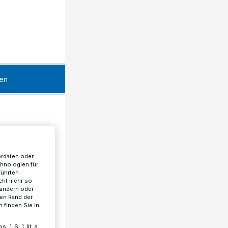
en
erdaten oder
chnologien für
führten
cht mehr so
 ändern oder
ren Rand der
 finden Sie in
 1 S. 1 lit. a