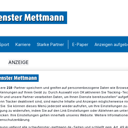
Sport
Karriere
Starke Partner
E-Paper
Anzeigen aufgeb
sere
-Partner speichern und greifen auf personenbezogene Daten wie Brows
218
Kennungen auf Ihrem Gerät zu. Durch Auswahl von OK aktivieren Sie Tracking-Te
Wir und unsere Partner verarbeiten Daten, um Ihnen Dienste bereitzustellen“ aufge
n Tracker deaktiviert sind, sind manche Inhalte und Anzeigen möglicherweise ni
r Sie. Sie können dieses Menü jederzeit wieder aufrufen, um Ihre Einstellungen zu
ligung zu widerrufen, indem Sie auf den Link Einstellungen oder Ablehnen am unte
icken. Ihre Einstellungen gelten innerhalb unseres Website. Weitere Informationen
tenschutzerklärung.
mung umfasst alle schaufenster-mettmann.de-Seiten und schließt gem. Art. 49 Abs.