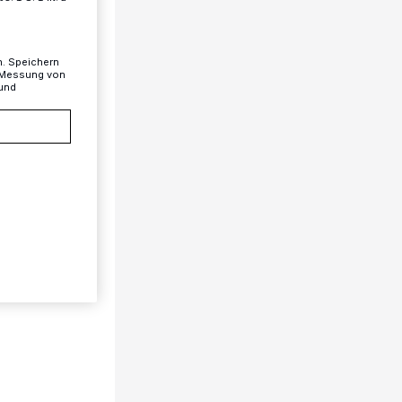
n. Speichern
, Messung von
 und