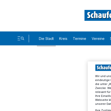
Die Stadt
Kreis
Termine
Vereine
Wir und un
eindeutige 
die unter „
Zwecke. Wen
relevant fü
Ihre Einwil
Webseite kl
unserer Da
Ihre Zustim