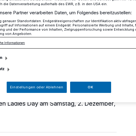
die Datenverarbeitung außerhalb des EWR, z.B. in den USA ein.
nsere Partner verarbeiten Daten, um Folgendes bereitzustellen:
genauer Standortdaten. Endgeräteeigenschaften zur Identifikation aktiv abfrage
tze für den Ladies Day
griff auf Informationen auf einem Endgerät. Personalisierte Werbung und Inhalte
ung und der Performance von Inhalten, Zielgruppenforschung sowie Entwicklung
ng von Angeboten.
he Informationen
lätze für den Ladies
m
utz
Einstellungen oder Ablehnen
OK
 Wunsch wiederholt das Team der
ten Ladies Day am Samstag, 2. Dezember,