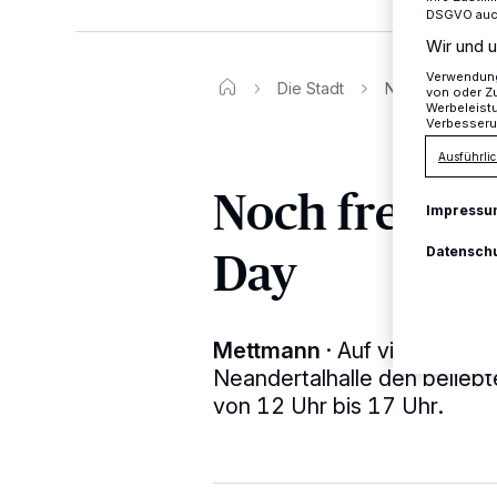
DSGVO auch 
Wir und u
Verwendung 
Die Stadt
Noch freie Plä
von oder Zu
Werbeleist
Verbesseru
Ausführlic
Noch freie P
Impressu
Day
Datensch
Mettmann
·
Auf vielfachen
Neandertalhalle den belieb
von 12 Uhr bis 17 Uhr.