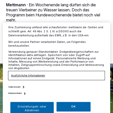
Anzeigen möglicherweise nicht mehr so relevant für Sie. Sie können
Mettmann
·
Ein Wochenende lang dürfen sich die
dieses Menü jederzeit wieder aufrufen, um Ihre Einstellungen zu
ändern oder Ihre Einwilligung zu widerrufen, indem Sie auf den Link
treuen Vierbeiner zu Wasser lassen. Doch das
Einstellungen oder Ablehnen am unteren Rand der Webseite klicken.
Programm beim Hundewochenende bietet noch viel
Ihre Einstellungen gelten innerhalb unseres Website. Weitere
mehr.
Informationen finden Sie in unserer Datenschutzerklärung.
Ihre Zustimmung umfasst alle schaufenster-mettmann.de-Seiten und
schließt gem. Art. 49 Abs. 1 S. 1 lit. a DSGVO auch die
Datenverarbeitung außerhalb des EWR, z.B. in den USA ein.
22.09.2023 , 13:29 Uhr
Eine Minute Lesezeit
Wir und unsere Partner verarbeiten Daten, um Folgendes
bereitzustellen:
Verwendung genauer Standortdaten. Endgeräteeigenschaften zur
Identifikation aktiv abfragen. Speichern von oder Zugriff auf
Informationen auf einem Endgerät. Personalisierte Werbung und
Inhalte, Messung von Werbeleistung und der Performance von
Inhalten, Zielgruppenforschung sowie Entwicklung und Verbesserung
von Angeboten.
Ausführliche Informationen
Impressum
Datenschutz
Einstellungen oder
OK
Ablehnen