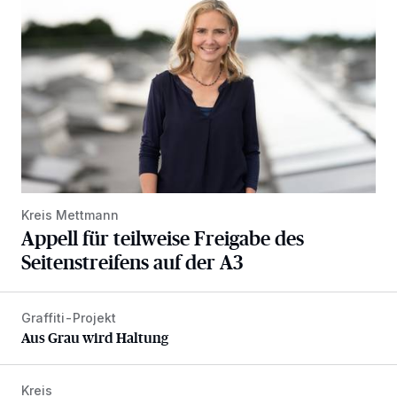
Kreis Mettmann
Appell für teilweise Freigabe des
Seitenstreifens auf der A3
Graffiti-Projekt
Aus Grau wird Haltung
Aus Grau wird Haltung
Kreis
Nach Betrug: Azubis der Diakonie hoffen auf Hilfe