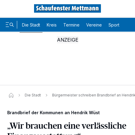
Die Stadt
Kreis
Termine
Vereine
Sport
Karr
Die Stadt
Bürgermeister schreiben Brandbrief an Hendri
Brandbrief der Kommunen an Hendrik Wüst
„Wir brauchen eine verlässliche
Wir und unsere
-Partner speichern und greifen auf
218
personenbezogene Daten wie Browserdaten oder eindeutige