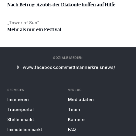
Nach Betrug: Azubis der Diakonie hoffen auf Hilfe
„Tower of Sun“
Mehr als nur ein Festival
Mehr als nur ein Festival
SOZIALE MEDIEN
www.facebook.com/mettmannerkreisnews/
SERVICES
VERLAG
Inserieren
Mediadaten
Trauerportal
Team
Stellenmarkt
Karriere
Immobilienmarkt
FAQ