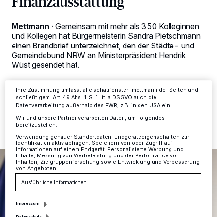
Finanzausstattung“
Kennungen auf Ihrem Gerät zu. Durch Auswahl von OK aktivieren Sie
Tracking-Technologien für die unter „Wir und unsere Partner
verarbeiten Daten, um Ihnen Dienste bereitzustellen“ aufgeführten
Mettmann
·
Gemeinsam mit mehr als 350 Kolleginnen
Zwecke. Wenn Tracker deaktiviert sind, sind manche Inhalte und
und Kollegen hat Bürgermeisterin Sandra Pietschmann
Anzeigen möglicherweise nicht mehr so relevant für Sie. Sie können
einen Brandbrief unterzeichnet, den der Städte- und
dieses Menü jederzeit wieder aufrufen, um Ihre Einstellungen zu
Gemeindebund NRW an Ministerpräsident Hendrik
ändern oder Ihre Einwilligung zu widerrufen, indem Sie auf den Link
Einstellungen oder Ablehnen am unteren Rand der Webseite klicken.
Wüst gesendet hat.
Ihre Einstellungen gelten innerhalb unseres Website. Weitere
Informationen finden Sie in unserer Datenschutzerklärung.
Ihre Zustimmung umfasst alle schaufenster-mettmann.de-Seiten und
schließt gem. Art. 49 Abs. 1 S. 1 lit. a DSGVO auch die
22.09.2023 , 13:48 Uhr
Eine Minute Lesezeit
Datenverarbeitung außerhalb des EWR, z.B. in den USA ein.
Wir und unsere Partner verarbeiten Daten, um Folgendes
bereitzustellen:
Verwendung genauer Standortdaten. Endgeräteeigenschaften zur
Identifikation aktiv abfragen. Speichern von oder Zugriff auf
Informationen auf einem Endgerät. Personalisierte Werbung und
Inhalte, Messung von Werbeleistung und der Performance von
Inhalten, Zielgruppenforschung sowie Entwicklung und Verbesserung
von Angeboten.
Ausführliche Informationen
Impressum
Datenschutz