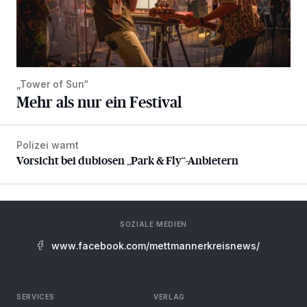
„Tower of Sun“
Mehr als nur ein Festival
Polizei warnt
Vorsicht bei dubiosen „Park & Fly“-Anbietern
Vorsicht bei dubiosen „Park & Fly“-Anbietern
SOZIALE MEDIEN
www.facebook.com/mettmannerkreisnews/
SERVICES
VERLAG