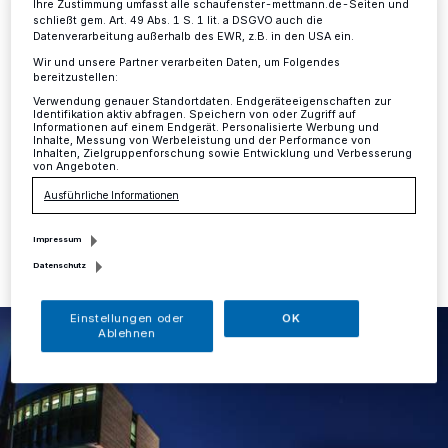
zum Tag
Ihre Zustimmung umfasst alle schaufenster-mettmann.de-Seiten und
schließt gem. Art. 49 Abs. 1 S. 1 lit. a DSGVO auch die
Datenverarbeitung außerhalb des EWR, z.B. in den USA ein.
Düsseldorf
·
Der Landtag Nordrhein-Westfalen lädt zu
Wir und unsere Partner verarbeiten Daten, um Folgendes
einem Abend in besonderer Atmosphäre ein. Bei der
bereitzustellen:
Parlamentsnacht am Freitag, 29. September 2023,
Verwendung genauer Standortdaten. Endgeräteeigenschaften zur
von 17 bis 23 Uhr, erleben Bürgerinnen und Bürger ihr
Identifikation aktiv abfragen. Speichern von oder Zugriff auf
Informationen auf einem Endgerät. Personalisierte Werbung und
Parlament bei Nacht.
Inhalte, Messung von Werbeleistung und der Performance von
Inhalten, Zielgruppenforschung sowie Entwicklung und Verbesserung
von Angeboten.
Ausführliche Informationen
20.09.2023 , 15:12 Uhr
Eine Minute Lesezeit
Impressum
Datenschutz
Einstellungen oder
OK
Ablehnen