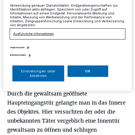
Mettmann
·
In der Zeit von Mittwoch, 19 Uhr, bis zum
Donnerstag, 10 Uhr, kam es zu einem Einbruch in ein
Verwendung genauer Standortdaten. Endgeräteeigenschaften zur
Identifikation aktiv abfragen. Speichern von oder Zugriff auf
Bürogebäude an der Ötzbachstraße in Mettmann.
Informationen auf einem Endgerät. Personalisierte Werbung und
Inhalte, Messung von Werbeleistung und der Performance von
Inhalten, Zielgruppenforschung sowie Entwicklung und Verbesserung
von Angeboten.
Ausführliche Informationen
29.05.2017 , 09:45 Uhr
Eine Minute Lesezeit
Impressum
Datenschutz
Einstellungen oder
OK
Ablehnen
Durch die gewaltsam geöffnete
Haupteingangstür gelangte man in das Innere
des Objektes. Hier versuchten der oder die
unbekannten Täter vergeblich eine Innentür
gewaltsam zu öffnen und schlugen