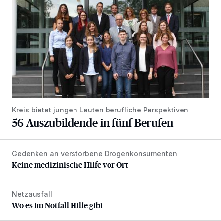
Kreis bietet jungen Leuten berufliche Perspektiven
56 Auszubildende in fünf Berufen
Gedenken an verstorbene Drogenkonsumenten
Keine medizinische Hilfe vor Ort
Keine medizinische Hilfe vor Ort
Netzausfall
Wo es im Notfall Hilfe gibt
Wo es im Notfall Hilfe gibt