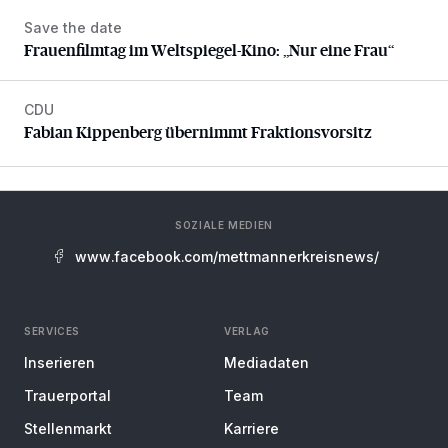
Save the date
Frauenfilmtag im Weltspiegel-Kino: „Nur eine Frau“
Frauenfilmtag im Weltspiegel-Kino: „Nur eine Frau“
CDU
Fabian Kippenberg übernimmt Fraktionsvorsitz
Fabian Kippenberg übernimmt Fraktionsvorsitz
SOZIALE MEDIEN
www.facebook.com/mettmannerkreisnews/
SERVICES
VERLAG
Inserieren
Mediadaten
Trauerportal
Team
Stellenmarkt
Karriere