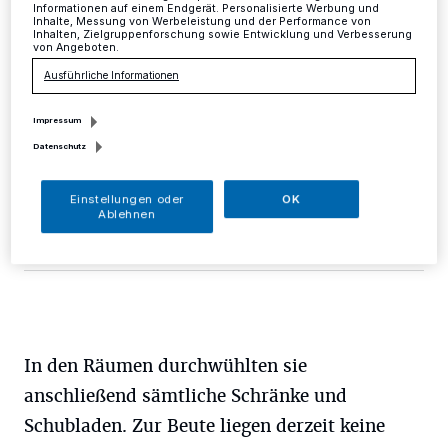
Informationen auf einem Endgerät. Personalisierte Werbung und
Inhalte, Messung von Werbeleistung und der Performance von
Mettmann
·
Unbekannte Täter kletterten am Mittwoch
Inhalten, Zielgruppenforschung sowie Entwicklung und Verbesserung
von Angeboten.
zwischen 15.15 und 19.30 Uhr auf die Balkone dreier
Wohnungen an der Rheinstraße in Mettmann und
Ausführliche Informationen
hebelten die Balkontüren auf.
Impressum
Datenschutz
27.11.2015 , 14:49 Uhr
Eine Minute Lesezeit
Einstellungen oder
OK
Ablehnen
In den Räumen durchwühlten sie
anschließend sämtliche Schränke und
Schubladen. Zur Beute liegen derzeit keine