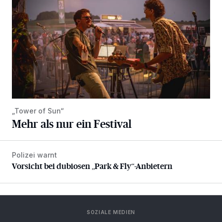
„Tower of Sun“
Mehr als nur ein Festival
Polizei warnt
Vorsicht bei dubiosen „Park & Fly“-Anbietern
Vorsicht bei dubiosen „Park & Fly“-Anbietern
SOZIALE MEDIEN