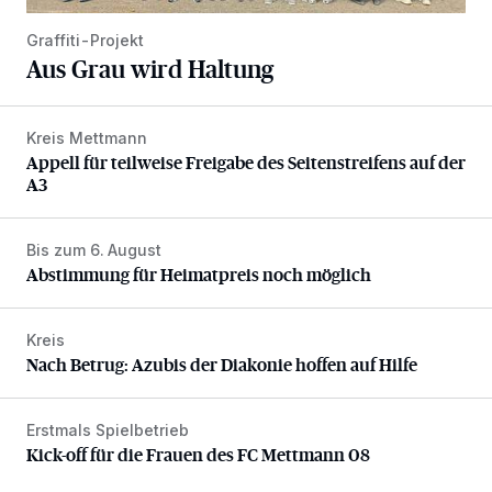
Graffiti-Projekt
Aus Grau wird Haltung
Kreis Mettmann
Appell für teilweise Freigabe des Seitenstreifens auf der A
Appell für teilweise Freigabe des Seitenstreifens auf der
A3
Bis zum 6. August
Abstimmung für Heimatpreis noch möglich
Abstimmung für Heimatpreis noch möglich
Kreis
Nach Betrug: Azubis der Diakonie hoffen auf Hilfe
Nach Betrug: Azubis der Diakonie hoffen auf Hilfe
Erstmals Spielbetrieb
Kick-off für die Frauen des FC Mettmann 08
Kick-off für die Frauen des FC Mettmann 08