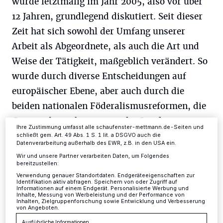
wurde letztmalig im Jahr 2005, also vor über
12 Jahren, grundlegend diskutiert. Seit dieser
Wir und unsere
-Partner speichern und greifen auf
218
Zeit hat sich sowohl der Umfang unserer
personenbezogene Daten wie Browserdaten oder eindeutige
Kennungen auf Ihrem Gerät zu. Durch Auswahl von OK aktivieren Sie
Arbeit als Abgeordnete, als auch die Art und
Tracking-Technologien für die unter „Wir und unsere Partner
verarbeiten Daten, um Ihnen Dienste bereitzustellen“ aufgeführten
Weise der Tätigkeit, maßgeblich verändert. So
Zwecke. Wenn Tracker deaktiviert sind, sind manche Inhalte und
wurde durch diverse Entscheidungen auf
Anzeigen möglicherweise nicht mehr so relevant für Sie. Sie können
dieses Menü jederzeit wieder aufrufen, um Ihre Einstellungen zu
europäischer Ebene, aber auch durch die
ändern oder Ihre Einwilligung zu widerrufen, indem Sie auf den Link
Einstellungen oder Ablehnen am unteren Rand der Webseite klicken.
beiden nationalen Föderalismusreformen, die
Ihre Einstellungen gelten innerhalb unseres Website. Weitere
Informationen finden Sie in unserer Datenschutzerklärung.
Gesetzgebungskompetenz des Landtags
Ihre Zustimmung umfasst alle schaufenster-mettmann.de-Seiten und
ausgebaut.
schließt gem. Art. 49 Abs. 1 S. 1 lit. a DSGVO auch die
Datenverarbeitung außerhalb des EWR, z.B. in den USA ein.
Wir und unsere Partner verarbeiten Daten, um Folgendes
Daraus ergibt sich, dass der Arbeitsaufwand
bereitzustellen:
von uns Abgeordneten und unseren
Verwendung genauer Standortdaten. Endgeräteeigenschaften zur
Identifikation aktiv abfragen. Speichern von oder Zugriff auf
Informationen auf einem Endgerät. Personalisierte Werbung und
Mitarbeitern im erheblichen Maße
Inhalte, Messung von Werbeleistung und der Performance von
Inhalten, Zielgruppenforschung sowie Entwicklung und Verbesserung
zugenommen hat. So stiegen
von Angeboten.
Ausführliche Informationen