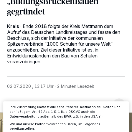
„BildungsBrückenBauen“
gegründet
Kreis
·
Ende 2018 folgte der Kreis Mettmann dem
Aufruf des Deutschen Landkreistages und fasste den
Beschluss, sich der Initiative der kommunalen
Spitzenverbände "1000 Schulen für unsere Welt"
Wir und unsere
-Partner speichern und greifen auf
218
anzuschließen. Ziel dieser Initiative ist es, in
personenbezogene Daten wie Browserdaten oder eindeutige
Entwicklungsländern den Bau von Schulen
Kennungen auf Ihrem Gerät zu. Durch Auswahl von OK aktivieren Sie
voranzubringen.
Tracking-Technologien für die unter „Wir und unsere Partner
verarbeiten Daten, um Ihnen Dienste bereitzustellen“ aufgeführten
Zwecke. Wenn Tracker deaktiviert sind, sind manche Inhalte und
Anzeigen möglicherweise nicht mehr so relevant für Sie. Sie können
dieses Menü jederzeit wieder aufrufen, um Ihre Einstellungen zu
ändern oder Ihre Einwilligung zu widerrufen, indem Sie auf den Link
02.07.2020 , 13:17 Uhr
2 Minuten Lesezeit
Einstellungen oder Ablehnen am unteren Rand der Webseite klicken.
Ihre Einstellungen gelten innerhalb unseres Website. Weitere
Informationen finden Sie in unserer Datenschutzerklärung.
Ihre Zustimmung umfasst alle schaufenster-mettmann.de-Seiten und
schließt gem. Art. 49 Abs. 1 S. 1 lit. a DSGVO auch die
Datenverarbeitung außerhalb des EWR, z.B. in den USA ein.
Wir und unsere Partner verarbeiten Daten, um Folgendes
bereitzustellen: