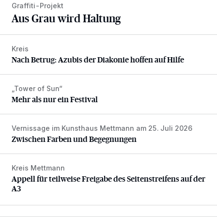
Graffiti-Projekt
Aus Grau wird Haltung
Kreis
Nach Betrug: Azubis der Diakonie hoffen auf Hilfe
Nach Betrug: Azubis der Diakonie hoffen auf Hilfe
„Tower of Sun“
Mehr als nur ein Festival
Mehr als nur ein Festival
Vernissage im Kunsthaus Mettmann am 25. Juli 2026
Zwischen Farben und Begegnungen
Zwischen Farben und Begegnungen
Kreis Mettmann
Appell für teilweise Freigabe des Seitenstreifens auf der A
Appell für teilweise Freigabe des Seitenstreifens auf der
A3