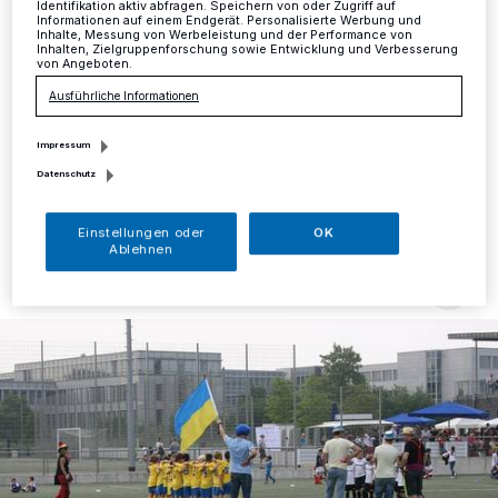
seine finale Phase
Identifikation aktiv abfragen. Speichern von oder Zugriff auf
Informationen auf einem Endgerät. Personalisierte Werbung und
Inhalte, Messung von Werbeleistung und der Performance von
Inhalten, Zielgruppenforschung sowie Entwicklung und Verbesserung
Ratingen
·
Nur noch eine Stunde zu spielen, dann ist
von Angeboten.
der erste Tag der Keramag Mini-EM in Ratingen
Ausführliche Informationen
geschafft. Hier noch mehr Fotos der laufenden
Wettkämpfe.
Impressum
Datenschutz
04.06.2016 , 13:01 Uhr
Eine Minute Lesezeit
Einstellungen oder
OK
Ablehnen