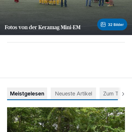
32 Bilder
Fotos von der Keramag Mini-EM
32 Bilder
Meistgelesen
Neueste Artikel
Zum Thema
Aus Grau wird Haltung