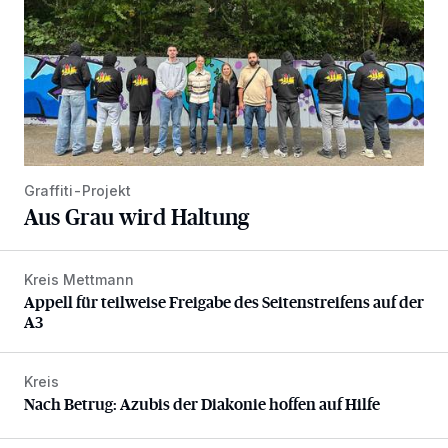
Graffiti-Projekt
Aus Grau wird Haltung
Kreis Mettmann
Appell für teilweise Freigabe des Seitenstreifens auf der A
Appell für teilweise Freigabe des Seitenstreifens auf der
A3
Kreis
Nach Betrug: Azubis der Diakonie hoffen auf Hilfe
Nach Betrug: Azubis der Diakonie hoffen auf Hilfe