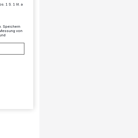
 1 S. 1 lit. a
n. Speichern
, Messung von
 und