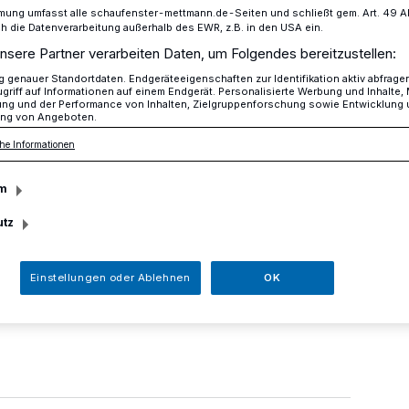
mung umfasst alle schaufenster-mettmann.de-Seiten und schließt gem. Art. 49 Abs.
die Datenverarbeitung außerhalb des EWR, z.B. in den USA ein.
nsere Partner verarbeiten Daten, um Folgendes bereitzustellen:
lben und an der Ringstraße
genauer Standortdaten. Endgeräteeigenschaften zur Identifikation aktiv abfrage
griff auf Informationen auf einem Endgerät. Personalisierte Werbung und Inhalte
ung und der Performance von Inhalten, Zielgruppenforschung sowie Entwicklung
ng von Angeboten.
he Informationen
 Kolben und an der
m
utz
Einstellungen oder Ablehnen
OK
November lässt die Stadt Mettmann
en an der Ringstraße/Am Kolben