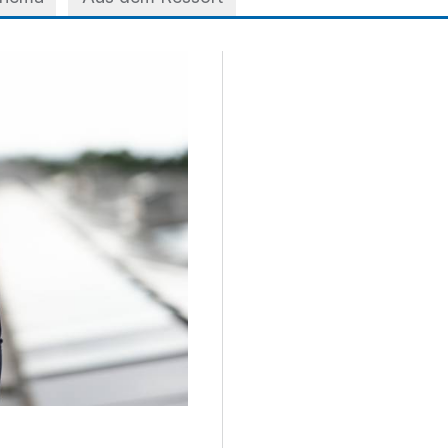
 der A3