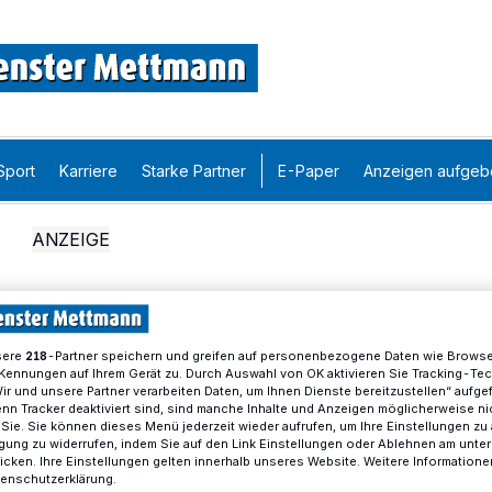
Sport
Karriere
Starke Partner
E-Paper
Anzeigen aufgeb
sere
-Partner speichern und greifen auf personenbezogene Daten wie Brows
218
Kennungen auf Ihrem Gerät zu. Durch Auswahl von OK aktivieren Sie Tracking-Te
Wir und unsere Partner verarbeiten Daten, um Ihnen Dienste bereitzustellen“ aufge
n Tracker deaktiviert sind, sind manche Inhalte und Anzeigen möglicherweise ni
r Sie. Sie können dieses Menü jederzeit wieder aufrufen, um Ihre Einstellungen zu
ligung zu widerrufen, indem Sie auf den Link Einstellungen oder Ablehnen am unte
icken. Ihre Einstellungen gelten innerhalb unseres Website. Weitere Informationen
tenschutzerklärung.