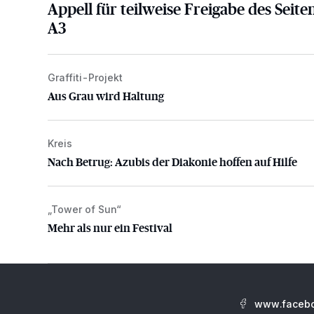
Appell für teilweise Freigabe des Seite
A3
Graffiti-Projekt
Aus Grau wird Haltung
Aus Grau wird Haltung
Kreis
Nach Betrug: Azubis der Diakonie hoffen auf Hilfe
Nach Betrug: Azubis der Diakonie hoffen auf Hilfe
„Tower of Sun“
Mehr als nur ein Festival
Mehr als nur ein Festival
www.facebo