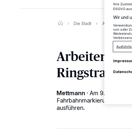
Ihre Zustim
DSGVO auch 
Wir und u
Die Stadt
Arbeiten Am Ko
Verwendung 
von oder Zu
Werbeleist
Verbesseru
Ausführlic
Arbeiten Am
Impressu
Ringstraße
Datensch
Mettmann
·
Am 9. und 10. 
Fahrbahnmarkierungsarbeit
ausführen.