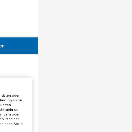
en
erdaten oder
chnologien für
führten
cht mehr so
 ändern oder
ren Rand der
 finden Sie in