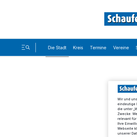
Die Stadt
Kreis
Termine
Vereine
Wir und un
eindeutige 
die unter „
Zwecke. Wen
relevant fü
Ihre Einwil
Webseite kl
unserer Da