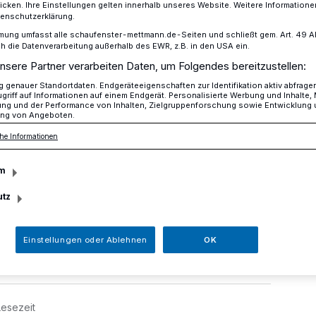
icken. Ihre Einstellungen gelten innerhalb unseres Website. Weitere Informationen
tenschutzerklärung.
mung umfasst alle schaufenster-mettmann.de-Seiten und schließt gem. Art. 49 Abs.
die Datenverarbeitung außerhalb des EWR, z.B. in den USA ein.
 zum Erfolg
nsere Partner verarbeiten Daten, um Folgendes bereitzustellen:
genauer Standortdaten. Endgeräteeigenschaften zur Identifikation aktiv abfrage
griff auf Informationen auf einem Endgerät. Personalisierte Werbung und Inhalte
ung und der Performance von Inhalten, Zielgruppenforschung sowie Entwicklung
ng von Angeboten.
sam zum Erfolg
he Informationen
m
bei schönstem Wetter lud die me-sport
utz
er mit Kind und Kegel zu einem
Einstellungen oder Ablehnen
OK
Lesezeit