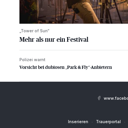
„Tower of Sun“
Mehr als nur ein Festival
Polizei warnt
Vorsicht bei dubiosen „Park & Fly“-Anbietern
Vorsicht bei dubiosen „Park & Fly“-Anbietern
www.facebo
Inserieren
Trauerportal