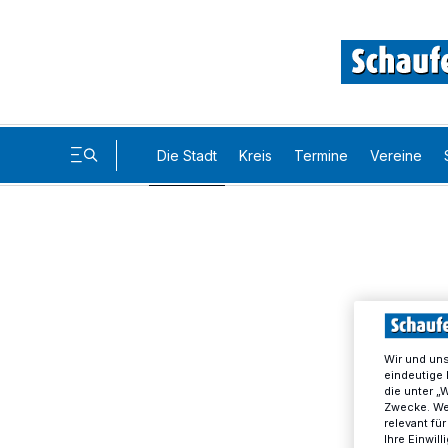
Die Stadt
Kreis
Termine
Vereine
Wir und un
eindeutige 
die unter „
Zwecke. Wen
relevant fü
Ihre Einwil