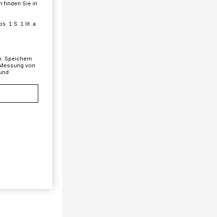
 finden Sie in
 1 S. 1 lit. a
n. Speichern
, Messung von
 und