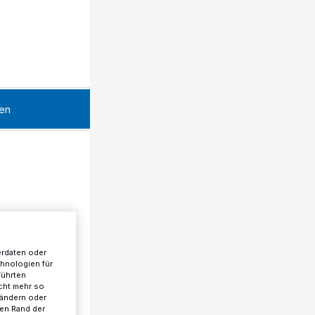
en
erdaten oder
chnologien für
führten
cht mehr so
 ändern oder
ren Rand der