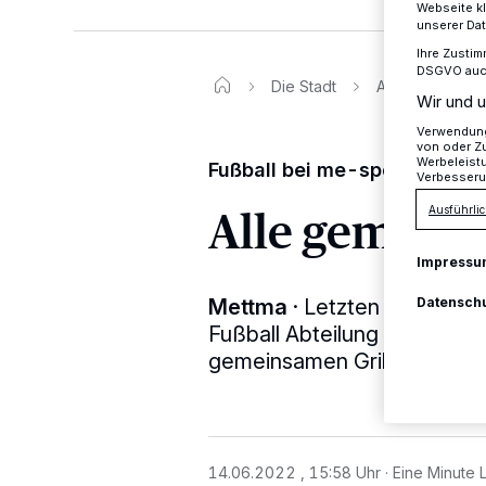
Webseite kl
unserer Da
Ihre Zustim
DSGVO auch 
Die Stadt
Alle gemeinsam
Wir und u
Verwendung 
von oder Zu
Werbeleist
Fußball bei me-sport
Verbesseru
Alle gemein
Ausführlic
Impressu
Mettma
·
Letzten Sonntag, 
Datensch
Fußball Abteilung alle Train
gemeinsamen Grillfest ein.
14.06.2022 , 15:58 Uhr
Eine Minute 