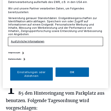
Datenverarbeitung außerhalb des EWR, z.B. in den USA ein.
Mettmann
·
Der Verein Neue Wege e.V. lädt am 26.
Wir und unsere Partner verarbeiten Daten, um Folgendes
bereitzustellen:
April um 18 Uhr zur Mitgliederversammlung in den
Sitzungssaal des Rathauses Mettmann ein.
Verwendung genauer Standortdaten. Endgeräteeigenschaften zur
Identifikation aktiv abfragen. Speichern von oder Zugriff auf
Informationen auf einem Endgerät. Personalisierte Werbung und
Inhalte, Messung von Werbeleistung und der Performance von
Inhalten, Zielgruppenforschung sowie Entwicklung und Verbesserung
von Angeboten.
17.04.2017 , 11:41 Uhr
Eine Minute Lesezeit
Ausführliche Informationen
Impressum
Datenschutz
Einstellungen oder
OK
Ablehnen
T
eilnehmer können an der Neanderstraße
85 den Hintereingang vom Parkplatz aus
benutzen. Folgende Tagesordnung wird
vorgeschlagen: