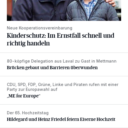
Neue Kooperationsvereinbarung
Kinderschutz: Im Ernstfall schnell und
richtig handeln
80-köpfige Delegation aus Laval zu Gast in Mettmann
Brücken gebaut und Barrieren überwunden
Brücken gebaut und Barrieren überwunden
CDU, SPD, FDP, Grüne, Linke und Piraten rufen mit einer
„ME for Europe“
Party zur Europawahl auf
„ME for Europe“
Der 65. Hochzeitstag
Hildegard und Heinz Friedel feiern Eiserne Hochzeit
Hildegard und Heinz Friedel feiern Eiserne Hochzeit