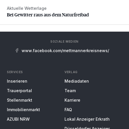
Aktuelle Wetterlage
Bei Gewitter raus aus dem Naturfreibad
Bei Gewitter raus aus dem Naturfreibad
SOZIALE MEDIEN
www.facebook.com/mettmannerkreisnews/
SERVICES
VERLAG
Inserieren
Mediadaten
Trauerportal
Team
Stellenmarkt
Karriere
Immobilienmarkt
FAQ
AZUBI NRW
Lokal Anzeiger Erkrath
Düsseldorfer Anzeiger