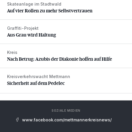
Skateanlage im Stadtwald
Auf vier Rollen zu mehr Selbstvertrauen
Auf vier Rollen zu mehr Selbstvertrauen
Graffiti-Projekt
Aus Grau wird Haltung
Aus Grau wird Haltung
Kreis
Nach Betrug: Azubis der Diakonie hoffen auf Hilfe
Nach Betrug: Azubis der Diakonie hoffen auf Hilfe
Kreisverkehrswacht Mettmann
Sicherheit auf dem Pedelec
Sicherheit auf dem Pedelec
SOZIALE MEDIEN
www.facebook.com/mettmannerkreisnews/