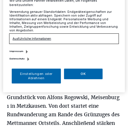
Mettmann
·
Zum traditionellen "Liberalen Wandertag"
Wir und unsere Partner verarbeiten Daten, um Folgendes
bereitzustellen:
lädt der Vorstand des FDP-Ortsverbandes Mettmann
für Samstag, 26. August ein.
Verwendung genauer Standortdaten. Endgeräteeigenschaften zur
Identifikation aktiv abfragen. Speichern von oder Zugriff auf
Informationen auf einem Endgerät. Personalisierte Werbung und
Inhalte, Messung von Werbeleistung und der Performance von
Inhalten, Zielgruppenforschung sowie Entwicklung und Verbesserung
von Angeboten.
23.08.2017 , 13:51 Uhr
Eine Minute Lesezeit
Ausführliche Informationen
Impressum
Datenschutz
Einstellungen oder
OK
Ablehnen
Treffpunkt ist um 14.30 Uhr auf dem
Grundstück von Alfons Rogowski, Meisenburg
1 in Metzkausen. Von dort startet eine
Rundwanderung am Rande des Grünzuges des
Mettmanner Ortsteils. Anschließend stärken