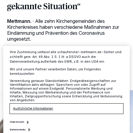
Kennungen auf Ihrem Gerät zu. Durch Auswahl von OK aktivieren Sie
gekannte Situation“
Tracking-Technologien für die unter „Wir und unsere Partner
verarbeiten Daten, um Ihnen Dienste bereitzustellen“ aufgeführten
Zwecke. Wenn Tracker deaktiviert sind, sind manche Inhalte und
Mettmann.
·
Alle zehn Kirchengemeinden des
Anzeigen möglicherweise nicht mehr so relevant für Sie. Sie können
dieses Menü jederzeit wieder aufrufen, um Ihre Einstellungen zu
Kirchenkreises haben verschiedene Maßnahmen zur
ändern oder Ihre Einwilligung zu widerrufen, indem Sie auf den Link
Eindämmung und Prävention des Coronavirus
Einstellungen oder Ablehnen am unteren Rand der Webseite klicken.
umgesetzt.
Ihre Einstellungen gelten innerhalb unseres Website. Weitere
Informationen finden Sie in unserer Datenschutzerklärung.
Ihre Zustimmung umfasst alle schaufenster-mettmann.de-Seiten und
schließt gem. Art. 49 Abs. 1 S. 1 lit. a DSGVO auch die
Datenverarbeitung außerhalb des EWR, z.B. in den USA ein.
23.03.2020 , 12:55 Uhr
2 Minuten Lesezeit
Wir und unsere Partner verarbeiten Daten, um Folgendes
bereitzustellen:
Verwendung genauer Standortdaten. Endgeräteeigenschaften zur
Identifikation aktiv abfragen. Speichern von oder Zugriff auf
Informationen auf einem Endgerät. Personalisierte Werbung und
Inhalte, Messung von Werbeleistung und der Performance von
Inhalten, Zielgruppenforschung sowie Entwicklung und Verbesserung
von Angeboten.
Ausführliche Informationen
Impressum
Datenschutz