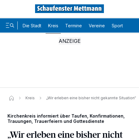
Die Stadt
Kreis
Termine
Vereine
Sport
Karr
Kreis
„Wir erleben eine bisher nicht gekannte Situation“
Kirchenkreis informiert über Taufen, Konfirmationen,
Trauungen, Trauerfeiern und Gottesdienste
„Wir erleben eine bisher nicht
Wir und unsere
-Partner speichern und greifen auf
218
personenbezogene Daten wie Browserdaten oder eindeutige