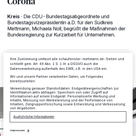
Corona
personenbezogene Daten wie Browserdaten oder eindeutige
Kennungen auf Ihrem Gerät zu. Durch Auswahl von OK aktivieren Sie
Tracking-Technologien für die unter „Wir und unsere Partner
Kreis
·
Die CDU-Bundestagsabgeordnete und
verarbeiten Daten, um Ihnen Dienste bereitzustellen“ aufgeführten
Bundestagsvizepräsidentin a.D. für den Südkreis
Zwecke. Wenn Tracker deaktiviert sind, sind manche Inhalte und
Anzeigen möglicherweise nicht mehr so relevant für Sie. Sie können
Mettmann, Michaela Noll, begrüßt die Maßnahmen der
dieses Menü jederzeit wieder aufrufen, um Ihre Einstellungen zu
Bundesregierung zur Kurzarbeit für Unternehmen.
ändern oder Ihre Einwilligung zu widerrufen, indem Sie auf den Link
Einstellungen oder Ablehnen am unteren Rand der Webseite klicken.
Ihre Einstellungen gelten innerhalb unseres Website. Weitere
Informationen finden Sie in unserer Datenschutzerklärung.
Ihre Zustimmung umfasst alle schaufenster-mettmann.de-Seiten und
20.03.2020 , 14:48 Uhr
Eine Minute Lesezeit
schließt gem. Art. 49 Abs. 1 S. 1 lit. a DSGVO auch die
Datenverarbeitung außerhalb des EWR, z.B. in den USA ein.
Wir und unsere Partner verarbeiten Daten, um Folgendes
bereitzustellen:
Verwendung genauer Standortdaten. Endgeräteeigenschaften zur
Identifikation aktiv abfragen. Speichern von oder Zugriff auf
Informationen auf einem Endgerät. Personalisierte Werbung und
Inhalte, Messung von Werbeleistung und der Performance von
Inhalten, Zielgruppenforschung sowie Entwicklung und Verbesserung
von Angeboten.
Ausführliche Informationen
Impressum