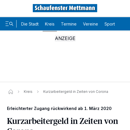
Die Stadt
Kreis
Termine
Vereine
Sport
Karr
Kreis
Kurzarbeitergeld in Zeiten von Corona
Erleichterter Zugang rückwirkend ab 1. März 2020
Kurzarbeitergeld in Zeiten von
Wir und unsere
-Partner speichern und greifen auf
218