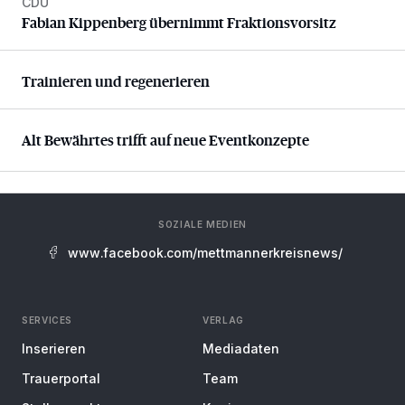
CDU
Fabian Kippenberg übernimmt Fraktionsvorsitz
Fabian Kippenberg übernimmt Fraktionsvorsitz
Trainieren und regenerieren
Trainieren und regenerieren
Alt Bewährtes trifft auf neue Eventkonzepte
Alt Bewährtes trifft auf neue Eventkonzepte
SOZIALE MEDIEN
www.facebook.com/mettmannerkreisnews/
SERVICES
VERLAG
Inserieren
Mediadaten
Trauerportal
Team