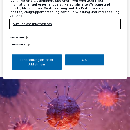
Verdachtsfälle
Identifikation aktiv abfragen. Speichern von oder Zugriff auf
Informationen auf einem Endgerät. Personalisierte Werbung und
Inhalte, Messung von Werbeleistung und der Performance von
Inhalten, Zielgruppenforschung sowie Entwicklung und Verbesserung
Die aktuelle Lage im Kreis Mettmann stellt sich wie folgt
von Angeboten.
dar: Es sind vier neue Erkrankte zu vermelden. Zu den
Ausführliche Informationen
acht Erkrankten in Erkrath kommt ein weiterer hinzu.
Impressum
Datenschutz
11.03.2020 , 15:01 Uhr
Eine Minute Lesezeit
Einstellungen oder
OK
Ablehnen