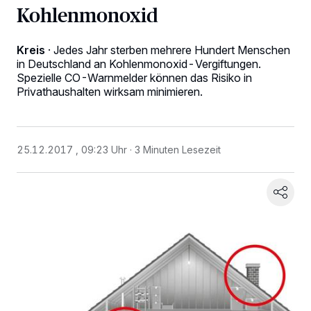
Kohlenmonoxid
Kreis
·
Jedes Jahr sterben mehrere Hundert Menschen
in Deutschland an Kohlenmonoxid-Vergiftungen.
Spezielle CO-Warnmelder können das Risiko in
Privathaushalten wirksam minimieren.
25.12.2017 , 09:23 Uhr
3 Minuten Lesezeit
Wir und unsere
-Partner speichern und greifen auf
218
personenbezogene Daten wie Browserdaten oder eindeutige
Kennungen auf Ihrem Gerät zu. Durch Auswahl von OK aktivieren Sie