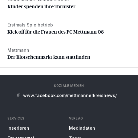
Kinder spenden ihre Tornister
Kinder spenden ihre Tornister
Erstmals Spielbetrieb
Kick-off für die Frauen des FC Mettmann 08
Kick-off für die Frauen des FC Mettmann 08
Mettmann
Der Blotschenmarkt kann stattfinden
Der Blotschenmarkt kann stattfinden
SOZIALE MEDIEN
www.facebook.com/mettmannerkreisnews/
SERVICES
VERLAG
Inserieren
Mediadaten