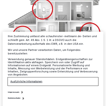
Tracking-Technologien für die unter „Wir und unsere Partner
verarbeiten Daten, um Ihnen Dienste bereitzustellen“ aufgeführten
Zwecke. Wenn Tracker deaktiviert sind, sind manche Inhalte und
Anzeigen möglicherweise nicht mehr so relevant für Sie. Sie können
dieses Menü jederzeit wieder aufrufen, um Ihre Einstellungen zu
ändern oder Ihre Einwilligung zu widerrufen, indem Sie auf den Link
Einstellungen oder Ablehnen am unteren Rand der Webseite klicken.
Ihre Einstellungen gelten innerhalb unseres Website. Weitere
Informationen finden Sie in unserer Datenschutzerklärung.
Ihre Zustimmung umfasst alle schaufenster-mettmann.de-Seiten und
schließt gem. Art. 49 Abs. 1 S. 1 lit. a DSGVO auch die
Datenverarbeitung außerhalb des EWR, z.B. in den USA ein.
Wir und unsere Partner verarbeiten Daten, um Folgendes
bereitzustellen:
Verwendung genauer Standortdaten. Endgeräteeigenschaften zur
Identifikation aktiv abfragen. Speichern von oder Zugriff auf
Informationen auf einem Endgerät. Personalisierte Werbung und
Inhalte, Messung von Werbeleistung und der Performance von
Inhalten, Zielgruppenforschung sowie Entwicklung und Verbesserung
von Angeboten.
Verbraucher unterschätzen die tödliche Gefahr durch
Kohlenmonoxid.
Ausführliche Informationen
Foto: Arbeitskreis Kohlenmonoxid
Impressum
Datenschutz