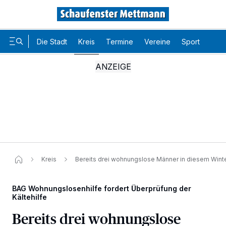
Die Stadt
Kreis
Termine
Vereine
Sport
Karr
Kreis
Bereits drei wohnungslose Männer in diesem Winte
BAG Wohnungslosenhilfe fordert Überprüfung der
Kältehilfe
Bereits drei wohnungslose