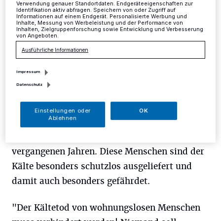
B
ei zwei weiteren auf der Straße
Verwendung genauer Standortdaten. Endgeräteeigenschaften zur
Identifikation aktiv abfragen. Speichern von oder Zugriff auf
verstorbenen wohnungslosen Männern
Informationen auf einem Endgerät. Personalisierte Werbung und
Inhalte, Messung von Werbeleistung und der Performance von
Inhalten, Zielgruppenforschung sowie Entwicklung und Verbesserung
— in Recklinghausen und Berlin - könnte
von Angeboten.
ebenfalls die Kälte die Todesursache gewesen
Ausführliche Informationen
sein. Die BAG Wohnungslosenhilfe hatte im
Impressum
November d. J. ihre aktuelle Schätzung zur
Datenschutz
Zahl der wohnungslosen Menschen in
Deutschland veröffentlicht. Danach leben
Einstellungen oder
OK
Ablehnen
52.000 Menschen ganz ohne Unterkunft auf
der Straße - deutlich mehr als in den
vergangenen Jahren. Diese Menschen sind der
Kälte besonders schutzlos ausgeliefert und
damit auch besonders gefährdet.
"Der Kältetod von wohnungslosen Menschen