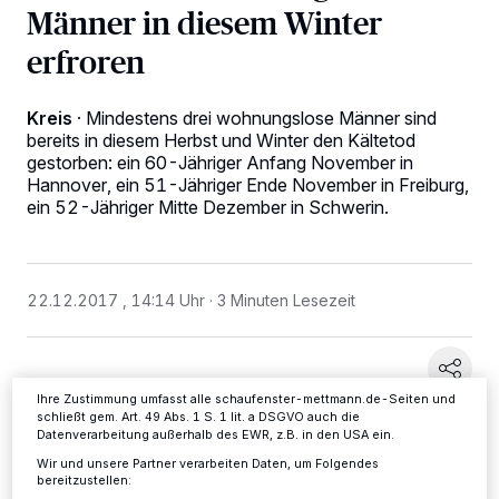
Männer in diesem Winter
erfroren
Kreis
·
Mindestens drei wohnungslose Männer sind
bereits in diesem Herbst und Winter den Kältetod
gestorben: ein 60-Jähriger Anfang November in
Wir und unsere
-Partner speichern und greifen auf
218
Hannover, ein 51-Jähriger Ende November in Freiburg,
personenbezogene Daten wie Browserdaten oder eindeutige
ein 52-Jähriger Mitte Dezember in Schwerin.
Kennungen auf Ihrem Gerät zu. Durch Auswahl von OK aktivieren Sie
Tracking-Technologien für die unter „Wir und unsere Partner
verarbeiten Daten, um Ihnen Dienste bereitzustellen“ aufgeführten
Zwecke. Wenn Tracker deaktiviert sind, sind manche Inhalte und
Anzeigen möglicherweise nicht mehr so relevant für Sie. Sie können
22.12.2017 , 14:14 Uhr
3 Minuten Lesezeit
dieses Menü jederzeit wieder aufrufen, um Ihre Einstellungen zu
ändern oder Ihre Einwilligung zu widerrufen, indem Sie auf den Link
Einstellungen oder Ablehnen am unteren Rand der Webseite klicken.
Ihre Einstellungen gelten innerhalb unseres Website. Weitere
Informationen finden Sie in unserer Datenschutzerklärung.
Ihre Zustimmung umfasst alle schaufenster-mettmann.de-Seiten und
schließt gem. Art. 49 Abs. 1 S. 1 lit. a DSGVO auch die
Datenverarbeitung außerhalb des EWR, z.B. in den USA ein.
Wir und unsere Partner verarbeiten Daten, um Folgendes
bereitzustellen: