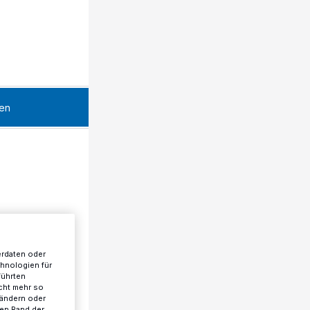
en
erdaten oder
chnologien für
führten
cht mehr so
 ändern oder
ren Rand der