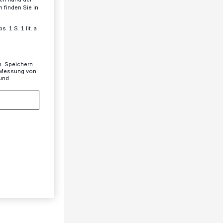
 finden Sie in
 1 S. 1 lit. a
n. Speichern
, Messung von
 und