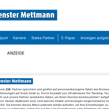
Sport
Karriere
Starke Partner
E-Paper
Anzeigen aufgeb
sere
-Partner speichern und greifen auf personenbezogene Daten wie Brows
218
Kennungen auf Ihrem Gerät zu. Durch Auswahl von OK aktivieren Sie Tracking-Te
Wir und unsere Partner verarbeiten Daten, um Ihnen Dienste bereitzustellen“ aufge
n Tracker deaktiviert sind, sind manche Inhalte und Anzeigen möglicherweise ni
r Sie. Sie können dieses Menü jederzeit wieder aufrufen, um Ihre Einstellungen zu
ligung zu widerrufen, indem Sie auf den Link Einstellungen oder Ablehnen am unte