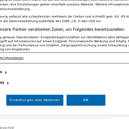
icken. Ihre Einstellungen gelten innerhalb unseres Website. Weitere Informationen
tenschutzerklärung.
mung umfasst alle schaufenster-mettmann.de-Seiten und schließt gem. Art. 49 Abs.
die Datenverarbeitung außerhalb des EWR, z.B. in den USA ein.
rfasst und schwer verletzt
nsere Partner verarbeiten Daten, um Folgendes bereitzustellen:
genauer Standortdaten. Endgeräteeigenschaften zur Identifikation aktiv abfrage
griff auf Informationen auf einem Endgerät. Personalisierte Werbung und Inhalte
ung und der Performance von Inhalten, Zielgruppenforschung sowie Entwicklung
 Pkw erfasst und
ng von Angeboten.
he Informationen
tzt
m
utz
 10.30 Uhr wurde eine 86-jährige
 einem Pkw erfasst und schwer verletzt.
Einstellungen oder Ablehnen
OK
Lesezeit