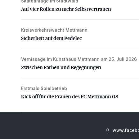
Skateanlage im Stadtwald
Auf vier Rollen zu mehr Selbstvertrauen
Auf vier Rollen zu mehr Selbstvertrauen
Kreisverkehrswacht Mettmann
Sicherheit auf dem Pedelec
Sicherheit auf dem Pedelec
Vernissage im Kunsthaus Mettmann am 25. Juli 2026
Zwischen Farben und Begegnungen
Zwischen Farben und Begegnungen
Erstmals Spielbetrieb
Kick-off für die Frauen des FC Mettmann 08
Kick-off für die Frauen des FC Mettmann 08
www.facebo