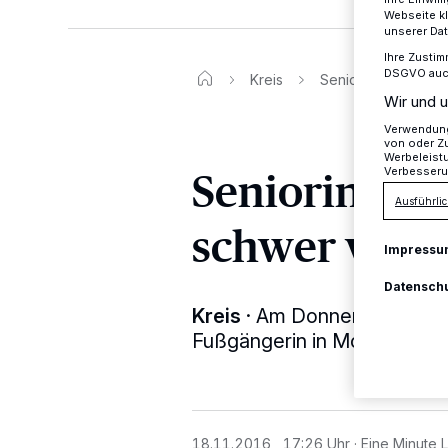
Webseite kl
unserer Da
Ihre Zustim
DSGVO auch 
Kreis
Seniorin von Pkw e
Wir und u
Verwendung 
von oder Zu
Werbeleist
Seniorin von
Verbesseru
Ausführlic
schwer verle
Impressu
Datensch
Kreis
·
Am Donnerstag gegen
Fußgängerin in Monheim von
18.11.2016 , 17:26 Uhr
Eine Minute 