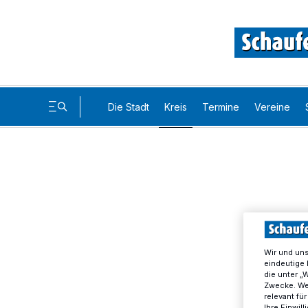
Die Stadt
Kreis
Termine
Vereine
Wir und un
eindeutige 
die unter „
Zwecke. Wen
relevant fü
Ihre Einwil