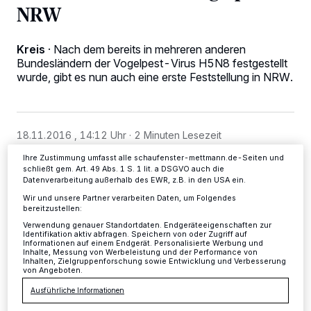
NRW
Wir und unsere
-Partner speichern und greifen auf
218
personenbezogene Daten wie Browserdaten oder eindeutige
Kennungen auf Ihrem Gerät zu. Durch Auswahl von OK aktivieren Sie
Kreis
·
Nach dem bereits in mehreren anderen
Tracking-Technologien für die unter „Wir und unsere Partner
Bundesländern der Vogelpest-Virus H5N8 festgestellt
verarbeiten Daten, um Ihnen Dienste bereitzustellen“ aufgeführten
Zwecke. Wenn Tracker deaktiviert sind, sind manche Inhalte und
wurde, gibt es nun auch eine erste Feststellung in NRW.
Anzeigen möglicherweise nicht mehr so relevant für Sie. Sie können
dieses Menü jederzeit wieder aufrufen, um Ihre Einstellungen zu
ändern oder Ihre Einwilligung zu widerrufen, indem Sie auf den Link
Einstellungen oder Ablehnen am unteren Rand der Webseite klicken.
Ihre Einstellungen gelten innerhalb unseres Website. Weitere
18.11.2016 , 14:12 Uhr
2 Minuten Lesezeit
Informationen finden Sie in unserer Datenschutzerklärung.
Ihre Zustimmung umfasst alle schaufenster-mettmann.de-Seiten und
schließt gem. Art. 49 Abs. 1 S. 1 lit. a DSGVO auch die
Datenverarbeitung außerhalb des EWR, z.B. in den USA ein.
Wir und unsere Partner verarbeiten Daten, um Folgendes
bereitzustellen:
Verwendung genauer Standortdaten. Endgeräteeigenschaften zur
Identifikation aktiv abfragen. Speichern von oder Zugriff auf
Informationen auf einem Endgerät. Personalisierte Werbung und
D
Inhalte, Messung von Werbeleistung und der Performance von
ies wurde vom zuständigen Friedrich-
Inhalten, Zielgruppenforschung sowie Entwicklung und Verbesserung
von Angeboten.
Löffler-Institut (FLI) des Bundes
Ausführliche Informationen
bestätigt. Bei einem Bussard aus dem Kreis