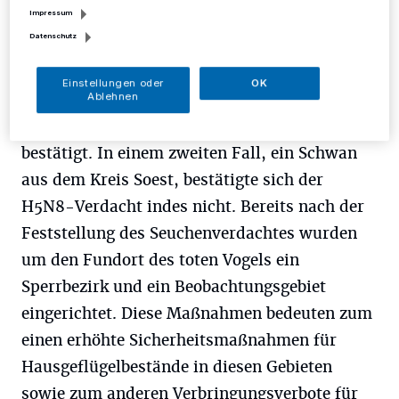
Impressum
Wesel wurde durch das nationale
Datenschutz
Referenzlabor für Tierseuchen der Verdacht
auf das Vorliegen des hochpathogenen H5N8-
Einstellungen oder
OK
Virus festgestellt. Dies haben vertiefende
Ablehnen
Analysen in den Laboren des FLI in Riems
bestätigt. In einem zweiten Fall, ein Schwan
aus dem Kreis Soest, bestätigte sich der
H5N8-Verdacht indes nicht. Bereits nach der
Feststellung des Seuchenverdachtes wurden
um den Fundort des toten Vogels ein
Sperrbezirk und ein Beobachtungsgebiet
eingerichtet. Diese Maßnahmen bedeuten zum
einen erhöhte Sicherheitsmaßnahmen für
Hausgeflügelbestände in diesen Gebieten
sowie zum anderen Verbringungsverbote für