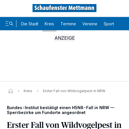
Die Stadt
Kreis
Termine
Vereine
Sport
Karr
Kreis
Erster Fall von Wildvogelpest in NRW
Bundes-Institut bestätigt einen H5N8-Fall in NRW —
Sperrbezirke um Fundorte angeordnet
Erster Fall von Wildvogelpest in