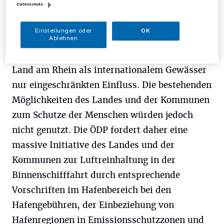
Datenschutz
D
ie NRW-Landesregierung mache sich
Einstellungen oder
OK
durch Unterlassung an diesem Zustand
Ablehnen
mit schuldig, schreibt die ÖDP. Zwar habe das
Land am Rhein als internationalem Gewässer
nur eingeschränkten Einfluss. Die bestehenden
Möglichkeiten des Landes und der Kommunen
zum Schutze der Menschen würden jedoch
nicht genutzt. Die ÖDP fordert daher eine
massive Initiative des Landes und der
Kommunen zur Luftreinhaltung in der
Binnenschifffahrt durch entsprechende
Vorschriften im Hafenbereich bei den
Hafengebühren, der Einbeziehung von
Hafenregionen in Emissionsschutzzonen und