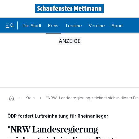
Die Stadt
Kreis
Termine
Vereine
Sport
Karr
Kreis
"NRW-Landesregierung zeichnet sich in dieser Fra
ÖDP fordert Luftreinhaltung für Rheinanlieger
"NRW-Landesregierung
Wir und unsere
-Partner speichern und greifen auf
218