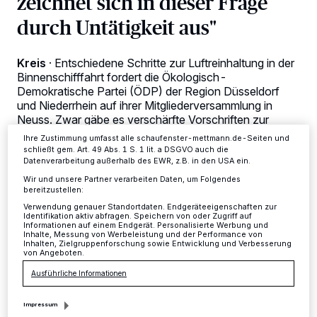
zeichnet sich in dieser Frage
personenbezogene Daten wie Browserdaten oder eindeutige
durch Untätigkeit aus"
Kennungen auf Ihrem Gerät zu. Durch Auswahl von OK aktivieren Sie
Tracking-Technologien für die unter „Wir und unsere Partner
verarbeiten Daten, um Ihnen Dienste bereitzustellen“ aufgeführten
Zwecke. Wenn Tracker deaktiviert sind, sind manche Inhalte und
Kreis
·
Entschiedene Schritte zur Luftreinhaltung in der
Anzeigen möglicherweise nicht mehr so relevant für Sie. Sie können
Binnenschifffahrt fordert die Ökologisch-
dieses Menü jederzeit wieder aufrufen, um Ihre Einstellungen zu
ändern oder Ihre Einwilligung zu widerrufen, indem Sie auf den Link
Demokratische Partei (ÖDP) der Region Düsseldorf
Einstellungen oder Ablehnen am unteren Rand der Webseite klicken.
und Niederrhein auf ihrer Mitgliederversammlung in
Ihre Einstellungen gelten innerhalb unseres Website. Weitere
Neuss. Zwar gäbe es verschärfte Vorschriften zur
Informationen finden Sie in unserer Datenschutzerklärung.
Luftreinhaltung im Straßenverkehr, die Binnenschiffe
Ihre Zustimmung umfasst alle schaufenster-mettmann.de-Seiten und
fahren jedoch weiterhin nahezu ohne Abgasreinigung
schließt gem. Art. 49 Abs. 1 S. 1 lit. a DSGVO auch die
durch die Städte, Wohngebiete und Häfen am Rhein.
Datenverarbeitung außerhalb des EWR, z.B. in den USA ein.
Wir und unsere Partner verarbeiten Daten, um Folgendes
bereitzustellen:
Verwendung genauer Standortdaten. Endgeräteeigenschaften zur
Identifikation aktiv abfragen. Speichern von oder Zugriff auf
08.01.2017 , 17:10 Uhr
2 Minuten Lesezeit
Informationen auf einem Endgerät. Personalisierte Werbung und
Inhalte, Messung von Werbeleistung und der Performance von
Inhalten, Zielgruppenforschung sowie Entwicklung und Verbesserung
von Angeboten.
Ausführliche Informationen
Impressum