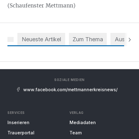
(Schaufenster Mettmann)
Neueste Artikel
Zum Thema
Aus dem 
SOZIALE MEDIEN
www.facebook.com/mettmannerkreisnews/
SERVICES
VERLAG
Inserieren
Mediadaten
Trauerportal
Team