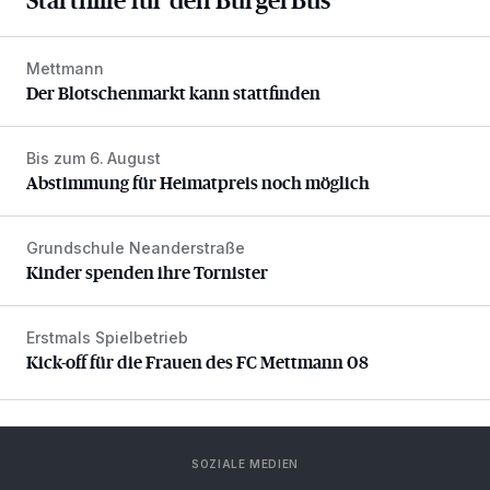
Mettmann
Der Blotschenmarkt kann stattfinden
Der Blotschenmarkt kann stattfinden
Bis zum 6. August
Abstimmung für Heimatpreis noch möglich
Abstimmung für Heimatpreis noch möglich
Grundschule Neanderstraße
Kinder spenden ihre Tornister
Kinder spenden ihre Tornister
Erstmals Spielbetrieb
Kick-off für die Frauen des FC Mettmann 08
Kick-off für die Frauen des FC Mettmann 08
SOZIALE MEDIEN