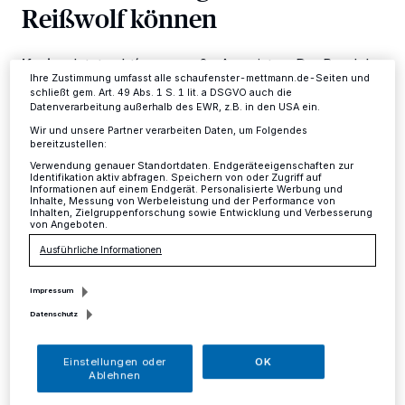
Reißwolf können
ändern oder Ihre Einwilligung zu widerrufen, indem Sie auf den Link
Einstellungen oder Ablehnen am unteren Rand der Webseite klicken.
Ihre Einstellungen gelten innerhalb unseres Website. Weitere
Informationen finden Sie in unserer Datenschutzerklärung.
Kreis
·
Jetzt geht´s ans große Ausmisten. Der Bund der
Ihre Zustimmung umfasst alle schaufenster-mettmann.de-Seiten und
Steuerzahler Nordrhein-Westfalen (BdSt NRW)
schließt gem. Art. 49 Abs. 1 S. 1 lit. a DSGVO auch die
empfiehlt allen Unternehmen, Freiberuflern, Vereinen
Datenverarbeitung außerhalb des EWR, z.B. in den USA ein.
und Verbänden, zum Jahresanfang ihre Aktenschränke
Wir und unsere Partner verarbeiten Daten, um Folgendes
aufzuräumen und sich von alten Dokumenten zu
bereitzustellen:
trennen.
Verwendung genauer Standortdaten. Endgeräteeigenschaften zur
Identifikation aktiv abfragen. Speichern von oder Zugriff auf
Informationen auf einem Endgerät. Personalisierte Werbung und
Inhalte, Messung von Werbeleistung und der Performance von
Inhalten, Zielgruppenforschung sowie Entwicklung und Verbesserung
von Angeboten.
05.01.2017 , 11:57 Uhr
Eine Minute Lesezeit
Ausführliche Informationen
Impressum
Datenschutz
Einstellungen oder
OK
Ablehnen
och was kann weg? Zwei wichtige