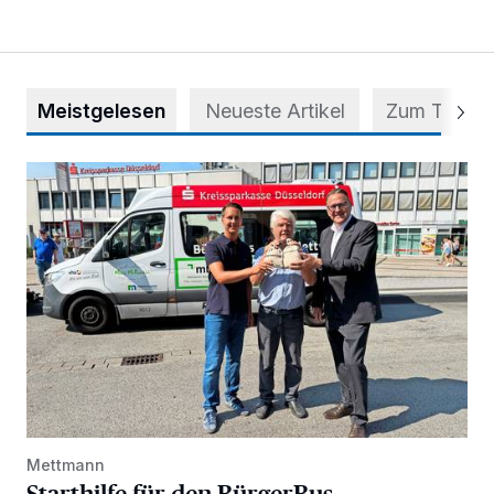
Meistgelesen
Neueste Artikel
Zum Thema
Starthilfe für den BürgerBus
Mettmann
Starthilfe für den BürgerBus