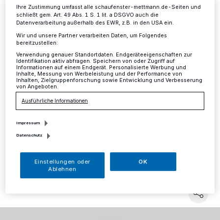
Unternehmern in einem
Ihre Zustimmung umfasst alle schaufenster-mettmann.de-Seiten und
Webinar
schließt gem. Art. 49 Abs. 1 S. 1 lit. a DSGVO auch die
Datenverarbeitung außerhalb des EWR, z.B. in den USA ein.
Wir und unsere Partner verarbeiten Daten, um Folgendes
Was kann ein Catering-Unternehmen tun, das durch
bereitzustellen:
Corona-bedingte Absagen von Messen und großen
Verwendung genauer Standortdaten. Endgeräteeigenschaften zur
Identifikation aktiv abfragen. Speichern von oder Zugriff auf
Events mit deutlichen Auftrags- und Umsatzeinbußen
Informationen auf einem Endgerät. Personalisierte Werbung und
konfrontiert ist? Bekomme ich Unterstützung, wenn
Inhalte, Messung von Werbeleistung und der Performance von
Inhalten, Zielgruppenforschung sowie Entwicklung und Verbesserung
Quarantänemaßnahmen für den Betrieb angeordnet
von Angeboten.
werden? Wie kann ein Unternehmen reagieren, wenn
Arbeitnehmerinnen und Arbeitnehmer wegen Schul-
Ausführliche Informationen
oder Kitaschließung ihre Kinder zu Hause betreuen
müssen?
Impressum
Datenschutz
Einstellungen oder
OK
12.03.2020 , 14:15 Uhr
Eine Minute Lesezeit
Ablehnen