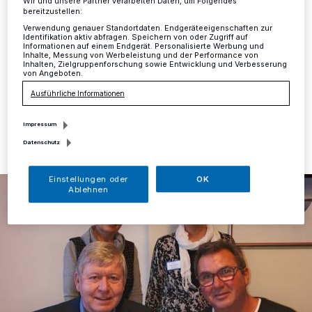
Wir und unsere Partner verarbeiten Daten, um Folgendes
bereitzustellen:
Kreis
·
Die gute Zusammenarbeit des Wohnstifts Haus
Verwendung genauer Standortdaten. Endgeräteeigenschaften zur
Identifikation aktiv abfragen. Speichern von oder Zugriff auf
Königshof mit dem Franziskus-Hospiz Hochdahl
Informationen auf einem Endgerät. Personalisierte Werbung und
wurde jetzt mit einem Kooperationsvertrag gekürt.
Inhalte, Messung von Werbeleistung und der Performance von
Inhalten, Zielgruppenforschung sowie Entwicklung und Verbesserung
von Angeboten.
Ausführliche Informationen
16.12.2018 , 11:42 Uhr
Eine Minute Lesezeit
Impressum
Datenschutz
Einstellungen oder
OK
Ablehnen