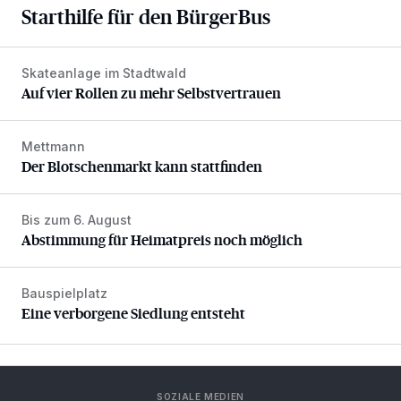
Starthilfe für den BürgerBus
Skateanlage im Stadtwald
Auf vier Rollen zu mehr Selbstvertrauen
Auf vier Rollen zu mehr Selbstvertrauen
Mettmann
Der Blotschenmarkt kann stattfinden
Der Blotschenmarkt kann stattfinden
Bis zum 6. August
Abstimmung für Heimatpreis noch möglich
Abstimmung für Heimatpreis noch möglich
Bauspielplatz
Eine verborgene Siedlung entsteht
Eine verborgene Siedlung entsteht
SOZIALE MEDIEN