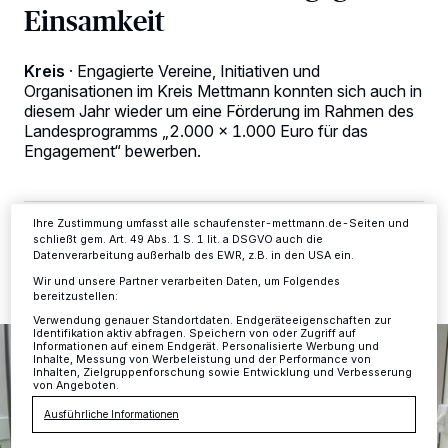
Einsamkeit
Wir und unsere
-Partner speichern und greifen auf
218
personenbezogene Daten wie Browserdaten oder eindeutige
Kennungen auf Ihrem Gerät zu. Durch Auswahl von OK aktivieren Sie
Kreis
·
Engagierte Vereine, Initiativen und
Tracking-Technologien für die unter „Wir und unsere Partner
verarbeiten Daten, um Ihnen Dienste bereitzustellen“ aufgeführten
Organisationen im Kreis Mettmann konnten sich auch in
Zwecke. Wenn Tracker deaktiviert sind, sind manche Inhalte und
diesem Jahr wieder um eine Förderung im Rahmen des
Anzeigen möglicherweise nicht mehr so relevant für Sie. Sie können
Landesprogramms „2.000 x 1.000 Euro für das
dieses Menü jederzeit wieder aufrufen, um Ihre Einstellungen zu
Engagement“ bewerben.
ändern oder Ihre Einwilligung zu widerrufen, indem Sie auf den Link
Einstellungen oder Ablehnen am unteren Rand der Webseite klicken.
Ihre Einstellungen gelten innerhalb unseres Website. Weitere
Informationen finden Sie in unserer Datenschutzerklärung.
Ihre Zustimmung umfasst alle schaufenster-mettmann.de-Seiten und
13.12.2024 , 13:03 Uhr
2 Minuten Lesezeit
schließt gem. Art. 49 Abs. 1 S. 1 lit. a DSGVO auch die
Datenverarbeitung außerhalb des EWR, z.B. in den USA ein.
Wir und unsere Partner verarbeiten Daten, um Folgendes
bereitzustellen:
Verwendung genauer Standortdaten. Endgeräteeigenschaften zur
Identifikation aktiv abfragen. Speichern von oder Zugriff auf
Informationen auf einem Endgerät. Personalisierte Werbung und
Inhalte, Messung von Werbeleistung und der Performance von
Inhalten, Zielgruppenforschung sowie Entwicklung und Verbesserung
von Angeboten.
Ausführliche Informationen