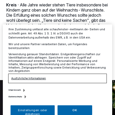
Anzeigen möglicherweise nicht mehr so relevant für Sie. Sie können
Kreis
·
Alle Jahre wieder stehen Tiere insbesondere bei
dieses Menü jederzeit wieder aufrufen, um Ihre Einstellungen zu
Kindern ganz oben auf der Weihnachts-Wunschliste.
ändern oder Ihre Einwilligung zu widerrufen, indem Sie auf den Link
Die Erfüllung eines solchen Wunsches sollte jedoch
Einstellungen oder Ablehnen am unteren Rand der Webseite klicken.
Ihre Einstellungen gelten innerhalb unseres Website. Weitere
wohl überlegt sein. „Tiere sind keine Sachen", gibt das
Informationen finden Sie in unserer Datenschutzerklärung.
Veterinäramt des Kreises zu bedenken, und deshalb
Ihre Zustimmung umfasst alle schaufenster-mettmann.de-Seiten und
sollten zum Wohle der Tiere zunächst einige wichtige
schließt gem. Art. 49 Abs. 1 S. 1 lit. a DSGVO auch die
Fragen geklärt sein.
Datenverarbeitung außerhalb des EWR, z.B. in den USA ein.
Wir und unsere Partner verarbeiten Daten, um Folgendes
bereitzustellen:
Verwendung genauer Standortdaten. Endgeräteeigenschaften zur
12.12.2024 , 16:26 Uhr
Eine Minute Lesezeit
Identifikation aktiv abfragen. Speichern von oder Zugriff auf
Informationen auf einem Endgerät. Personalisierte Werbung und
Inhalte, Messung von Werbeleistung und der Performance von
Inhalten, Zielgruppenforschung sowie Entwicklung und Verbesserung
von Angeboten.
Ausführliche Informationen
Impressum
Datenschutz
Einstellungen oder
OK
Ablehnen