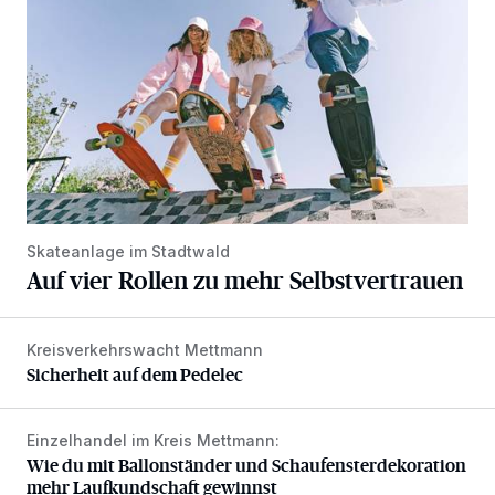
Skateanlage im Stadtwald
Auf vier Rollen zu mehr Selbstvertrauen
Kreisverkehrswacht Mettmann
Sicherheit auf dem Pedelec
Sicherheit auf dem Pedelec
Einzelhandel im Kreis Mettmann:
Wie du mit Ballonständer und Schaufensterdekoration meh
Wie du mit Ballonständer und Schaufensterdekoration
mehr Laufkundschaft gewinnst