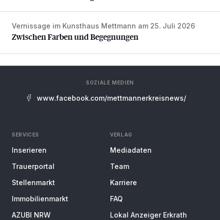
Vernissage im Kunsthaus Mettmann am 25. Juli 2026
Zwischen Farben und Begegnungen
Zwischen Farben und Begegnungen
SOZIALE MEDIEN
www.facebook.com/mettmannerkreisnews/
SERVICES
VERLAG
Inserieren
Mediadaten
Trauerportal
Team
Stellenmarkt
Karriere
Immobilienmarkt
FAQ
AZUBI NRW
Lokal Anzeiger Erkrath