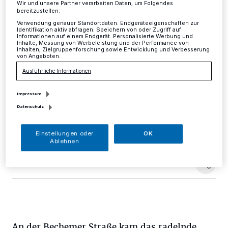
Wir und unsere Partner verarbeiten Daten, um Folgendes
bereitzustellen:
Kreis
·
Freitagnacht gegen 3.50 Uhr nahm die Polizei in
Verwendung genauer Standortdaten. Endgeräteeigenschaften zur
Ratingen zwei 26 bzw. 34 Jahre alte Fahrraddiebe
Identifikation aktiv abfragen. Speichern von oder Zugriff auf
Informationen auf einem Endgerät. Personalisierte Werbung und
fest. Eine aufmerksame Zeugin hatte die beiden Männer
Inhalte, Messung von Werbeleistung und der Performance von
kurz zuvor dabei beobachtet, wie diese sich an den
Inhalten, Zielgruppenforschung sowie Entwicklung und Verbesserung
von Angeboten.
verschlossenen Fahrrädern eines Fahrradständers vor
der Sparkasse im Bereich der Düsseldorfer Straße zu
Ausführliche Informationen
schaffen machten und sich anschließend mit insgesamt
drei Rädern von der Tatörtlichkeit entfernten.
Impressum
Datenschutz
23.07.2016 , 08:31 Uhr
Eine Minute Lesezeit
Einstellungen oder
OK
Ablehnen
An der Bechemer Straße kam das radelnde