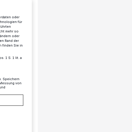
erdaten oder
chnologien für
führten
cht mehr so
 ändern oder
ren Rand der
 finden Sie in
 1 S. 1 lit. a
n. Speichern
, Messung von
 und