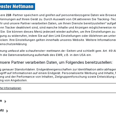
sere
-Partner speichern und greifen auf personenbezogene Daten wie Brows
218
Kennungen auf Ihrem Gerät zu. Durch Auswahl von OK aktivieren Sie Tracking-Te
ung rettet Dirk Lessing das Leben
Wir und unsere Partner verarbeiten Daten, um Ihnen Dienste bereitzustellen“ aufge
n Tracker deaktiviert sind, sind manche Inhalte und Anzeigen möglicherweise ni
r Sie. Sie können dieses Menü jederzeit wieder aufrufen, um Ihre Einstellungen zu
ligung zu widerrufen, indem Sie auf den Link Einstellungen oder Ablehnen am unte
telle geben Wiederbelebungsanweisungen
icken. Ihre Einstellungen gelten innerhalb unseres Website. Weitere Informationen
tenschutzerklärung.
mung umfasst alle schaufenster-mettmann.de-Seiten und schließt gem. Art. 49 Abs.
anleitung rettet
die Datenverarbeitung außerhalb des EWR, z.B. in den USA ein.
nsere Partner verarbeiten Daten, um Folgendes bereitzustellen:
 das Leben
genauer Standortdaten. Endgeräteeigenschaften zur Identifikation aktiv abfrage
griff auf Informationen auf einem Endgerät. Personalisierte Werbung und Inhalte
ung und der Performance von Inhalten, Zielgruppenforschung sowie Entwicklung
ng von Angeboten.
he Informationen
— Sie machen das gut!" Die Worte hallen
 Auch jetzt noch, nach einem halben Jahr.
m
tinshorn hört. "Machen Sie weiter — Sie
utz