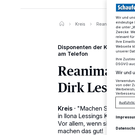
Wir und un
eindeutige 
Kreis
Reanimationsanleit
die unter „
Zwecke. Wen
relevant fü
Ihre Einwil
Disponenten der Kreisleits
Webseite kl
unserer Da
am Telefon
Ihre Zustim
Reanimations
DSGVO auch 
Wir und u
Dirk Lessing
Verwendung 
von oder Zu
Werbeleist
Verbesseru
Ausführlic
Kreis
·
"Machen Sie weiter 
in Ilona Lessings Kopf nach.
Impressu
Vor allem, wenn sie das Mar
Datensch
machen das gut!