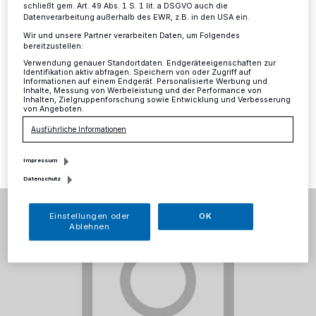
Verdachtsfälle
schließt gem. Art. 49 Abs. 1 S. 1 lit. a DSGVO auch die
Datenverarbeitung außerhalb des EWR, z.B. in den USA ein.
Kreis
·
Für den Montag vermeldet das
Wir und unsere Partner verarbeiten Daten, um Folgendes
bereitzustellen:
Kreisgesundheitsamt als Sachstand 202 Corona-
Verwendung genauer Standortdaten. Endgeräteeigenschaften zur
Erkrankungsfälle und 301 Verdachtsfälle.
Identifikation aktiv abfragen. Speichern von oder Zugriff auf
Informationen auf einem Endgerät. Personalisierte Werbung und
Inhalte, Messung von Werbeleistung und der Performance von
Inhalten, Zielgruppenforschung sowie Entwicklung und Verbesserung
von Angeboten.
23.03.2020 , 16:34 Uhr
Eine Minute Lesezeit
Ausführliche Informationen
Impressum
Datenschutz
Einstellungen oder
OK
Ablehnen