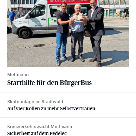
Mettmann
Starthilfe für den BürgerBus
Skateanlage im Stadtwald
Auf vier Rollen zu mehr Selbstvertrauen
Auf vier Rollen zu mehr Selbstvertrauen
Kreisverkehrswacht Mettmann
Sicherheit auf dem Pedelec
Sicherheit auf dem Pedelec