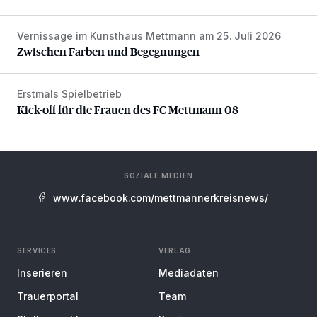
Vernissage im Kunsthaus Mettmann am 25. Juli 2026
Zwischen Farben und Begegnungen
Zwischen Farben und Begegnungen
Erstmals Spielbetrieb
Kick-off für die Frauen des FC Mettmann 08
Kick-off für die Frauen des FC Mettmann 08
SOZIALE MEDIEN
www.facebook.com/mettmannerkreisnews/
SERVICES
VERLAG
Inserieren
Mediadaten
Trauerportal
Team