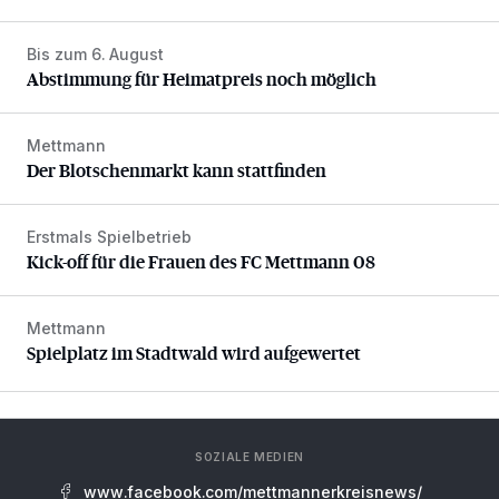
Bis zum 6. August
Abstimmung für Heimatpreis noch möglich
Abstimmung für Heimatpreis noch möglich
Mettmann
Der Blotschenmarkt kann stattfinden
Der Blotschenmarkt kann stattfinden
Erstmals Spielbetrieb
Kick-off für die Frauen des FC Mettmann 08
Kick-off für die Frauen des FC Mettmann 08
Mettmann
Spielplatz im Stadtwald wird aufgewertet
Spielplatz im Stadtwald wird aufgewertet
SOZIALE MEDIEN
www.facebook.com/mettmannerkreisnews/