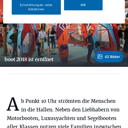
Einstellungen oder
OK
Ablehnen
42 Bilder
boot 2018 ist eröffnet
42 Bilder
A
b Punkt 10 Uhr strömten die Menschen
in die Hallen. Neben den Liebhabern von
Motorbooten, Luxusyachten und Segelbooten
aller Klassen nutzen viele Familien inzwischen