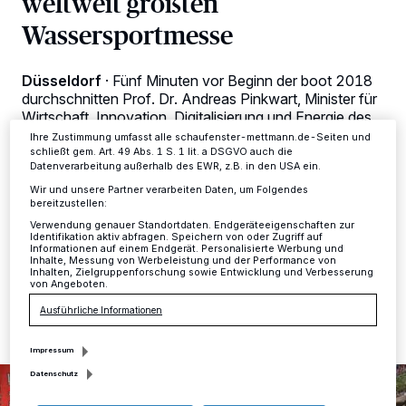
weltweit größten
verarbeiten Daten, um Ihnen Dienste bereitzustellen“ aufgeführten
Wassersportmesse
Zwecke. Wenn Tracker deaktiviert sind, sind manche Inhalte und
Anzeigen möglicherweise nicht mehr so relevant für Sie. Sie können
dieses Menü jederzeit wieder aufrufen, um Ihre Einstellungen zu
ändern oder Ihre Einwilligung zu widerrufen, indem Sie auf den Link
Düsseldorf
·
Fünf Minuten vor Beginn der boot 2018
Einstellungen oder Ablehnen am unteren Rand der Webseite klicken.
durchschnitten Prof. Dr. Andreas Pinkwart, Minister für
Ihre Einstellungen gelten innerhalb unseres Website. Weitere
Informationen finden Sie in unserer Datenschutzerklärung.
Wirtschaft, Innovation, Digitalisierung und Energie des
Landes Nordrhein-Westfalen, Düsseldorfs
Ihre Zustimmung umfasst alle schaufenster-mettmann.de-Seiten und
Oberbürgermeister Thomas Geisel, boot
schließt gem. Art. 49 Abs. 1 S. 1 lit. a DSGVO auch die
Datenverarbeitung außerhalb des EWR, z.B. in den USA ein.
Messepräsident Robert E. Marx und Messechef Werner
Matthias Dornscheidt das Band und gaben damit um
Wir und unsere Partner verarbeiten Daten, um Folgendes
bereitzustellen:
9:55 Uhr den Startschuss für die 49. boot.
Verwendung genauer Standortdaten. Endgeräteeigenschaften zur
Identifikation aktiv abfragen. Speichern von oder Zugriff auf
Informationen auf einem Endgerät. Personalisierte Werbung und
Inhalte, Messung von Werbeleistung und der Performance von
Inhalten, Zielgruppenforschung sowie Entwicklung und Verbesserung
22.01.2018 , 10:03 Uhr
2 Minuten Lesezeit
von Angeboten.
Ausführliche Informationen
Impressum
Datenschutz