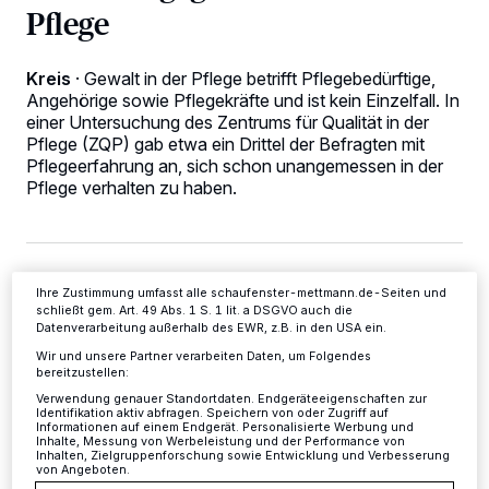
Pflege
Wir und unsere
-Partner speichern und greifen auf
218
Kreis
·
Gewalt in der Pflege betrifft Pflegebedürftige,
personenbezogene Daten wie Browserdaten oder eindeutige
Angehörige sowie Pflegekräfte und ist kein Einzelfall. In
Kennungen auf Ihrem Gerät zu. Durch Auswahl von OK aktivieren Sie
einer Untersuchung des Zentrums für Qualität in der
Tracking-Technologien für die unter „Wir und unsere Partner
Pflege (ZQP) gab etwa ein Drittel der Befragten mit
verarbeiten Daten, um Ihnen Dienste bereitzustellen“ aufgeführten
Zwecke. Wenn Tracker deaktiviert sind, sind manche Inhalte und
Pflegeerfahrung an, sich schon unangemessen in der
Anzeigen möglicherweise nicht mehr so relevant für Sie. Sie können
Pflege verhalten zu haben.
dieses Menü jederzeit wieder aufrufen, um Ihre Einstellungen zu
ändern oder Ihre Einwilligung zu widerrufen, indem Sie auf den Link
Einstellungen oder Ablehnen am unteren Rand der Webseite klicken.
Ihre Einstellungen gelten innerhalb unseres Website. Weitere
Informationen finden Sie in unserer Datenschutzerklärung.
20.01.2018 , 13:03 Uhr
3 Minuten Lesezeit
Ihre Zustimmung umfasst alle schaufenster-mettmann.de-Seiten und
schließt gem. Art. 49 Abs. 1 S. 1 lit. a DSGVO auch die
Datenverarbeitung außerhalb des EWR, z.B. in den USA ein.
Wir und unsere Partner verarbeiten Daten, um Folgendes
bereitzustellen:
Verwendung genauer Standortdaten. Endgeräteeigenschaften zur
Identifikation aktiv abfragen. Speichern von oder Zugriff auf
Informationen auf einem Endgerät. Personalisierte Werbung und
Inhalte, Messung von Werbeleistung und der Performance von
Inhalten, Zielgruppenforschung sowie Entwicklung und Verbesserung
von Angeboten.
40 Prozent berichteten, mit aggressivem