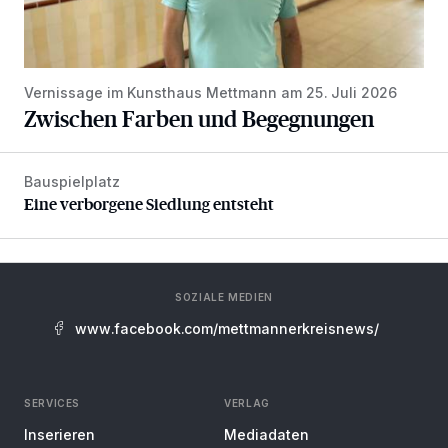
Vernissage im Kunsthaus Mettmann am 25. Juli 2026
Zwischen Farben und Begegnungen
Bauspielplatz
Eine verborgene Siedlung entsteht
Eine verborgene Siedlung entsteht
SOZIALE MEDIEN
www.facebook.com/mettmannerkreisnews/
SERVICES
VERLAG
Inserieren
Mediadaten