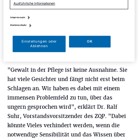
Ausführliche Informationen
Verhalten von Pflegebedürftigen konfrontiert
worden zu sein. Von interviewten
Impressum
Pflegekräften äußerten 47 Prozent, dass
Datenschutz
Pflegeheime durch Gewalt und Aggression vor
Einstellungen oder
OK
ganz besondere Herausforderungen gestellt
Ablehnen
sind.
"Gewalt in der Pflege ist keine Ausnahme. Sie
hat viele Gesichter und fängt nicht erst beim
Schlagen an. Wir haben es dabei mit einem
immensen Problemfeld zu tun, über das
ungern gesprochen wird", erklärt Dr. Ralf
Suhr, Vorstandsvorsitzender des ZQP. "Dabei
könnte Vieles verhindert werden, wenn die
notwendige Sensibilität und das Wissen über