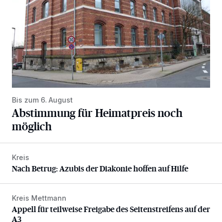
Bis zum 6. August
Abstimmung für Heimatpreis noch
möglich
Kreis
Nach Betrug: Azubis der Diakonie hoffen auf Hilfe
Nach Betrug: Azubis der Diakonie hoffen auf Hilfe
Kreis Mettmann
Appell für teilweise Freigabe des Seitenstreifens auf der A
Appell für teilweise Freigabe des Seitenstreifens auf der
A3