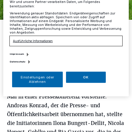
Wir und unsere Partner verarbeiten Daten, um Folgendes
bereitzustellen:
Verwendung genauer Standortdaten. Endgeräteeigenschaften zur
Identifikation aktiv abfragen. Speichern von oder Zugriff auf
Informationen auf einem Endgerät. Personalisierte Werbung und
Inhalte, Messung von Werbeleistung und der Performance von
Vorne: Andreas Konrad, Ilona Bungert-Dellit, Ria Garcia, Nicola
Inhalten, Zielgruppenforschung sowie Entwicklung und Verbesserung
Hengst-Gohlke, Dr. Ulrike Möllney, Cathrin Campen. Hinten:
von Angeboten.
Wolfgang Robrahn und Jutta Altenburg.
Foto: RG
Ausführliche Informationen
Impressum
Datenschutz
m
Einstellungen oder
OK
emo heißt Mettmanns erstes Netzwerk
Ablehnen
für Nachhaltigkeit, das sich am 14.
Mai in einer Pressekonferenz vorstellte.
Andreas Konrad, der die Presse- und
Öffentlichkeitsarbeit übernommen hat, stellte
die Initiatorinnen Ilona Bungert-Dellit, Nicola
Hengst-Gohlke und Ria Garcia vor, die in der