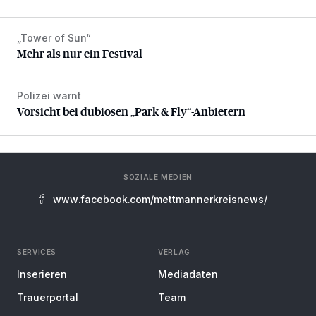
„Tower of Sun“
Mehr als nur ein Festival
Mehr als nur ein Festival
Polizei warnt
Vorsicht bei dubiosen „Park & Fly“-Anbietern
Vorsicht bei dubiosen „Park & Fly“-Anbietern
SOZIALE MEDIEN
www.facebook.com/mettmannerkreisnews/
SERVICES
VERLAG
Inserieren
Mediadaten
Trauerportal
Team