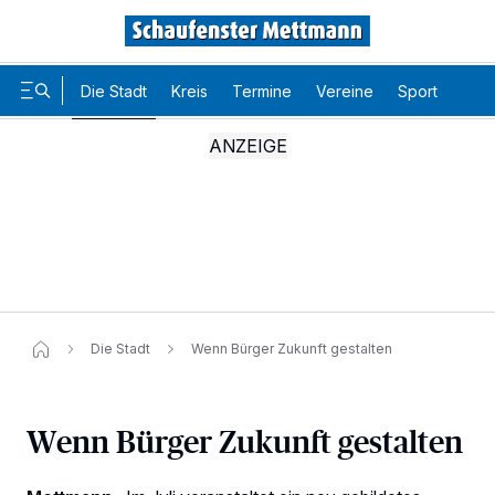
Die Stadt
Kreis
Termine
Vereine
Sport
Karr
Die Stadt
Wenn Bürger Zukunft gestalten
Wenn Bürger Zukunft gestalten