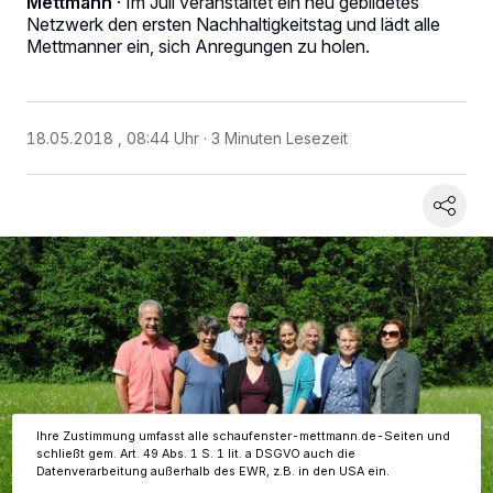
Mettmann
·
Im Juli veranstaltet ein neu gebildetes
Netzwerk den ersten Nachhaltigkeitstag und lädt alle
Mettmanner ein, sich Anregungen zu holen.
18.05.2018 , 08:44 Uhr
3 Minuten Lesezeit
Wir und unsere
-Partner speichern und greifen auf
218
personenbezogene Daten wie Browserdaten oder eindeutige
Kennungen auf Ihrem Gerät zu. Durch Auswahl von OK aktivieren Sie
Tracking-Technologien für die unter „Wir und unsere Partner
verarbeiten Daten, um Ihnen Dienste bereitzustellen“ aufgeführten
Zwecke. Wenn Tracker deaktiviert sind, sind manche Inhalte und
Anzeigen möglicherweise nicht mehr so relevant für Sie. Sie können
dieses Menü jederzeit wieder aufrufen, um Ihre Einstellungen zu
ändern oder Ihre Einwilligung zu widerrufen, indem Sie auf den Link
Einstellungen oder Ablehnen am unteren Rand der Webseite klicken.
Ihre Einstellungen gelten innerhalb unseres Website. Weitere
Informationen finden Sie in unserer Datenschutzerklärung.
Ihre Zustimmung umfasst alle schaufenster-mettmann.de-Seiten und
schließt gem. Art. 49 Abs. 1 S. 1 lit. a DSGVO auch die
Datenverarbeitung außerhalb des EWR, z.B. in den USA ein.