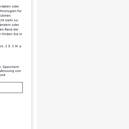
erdaten oder
chnologien für
führten
cht mehr so
 ändern oder
ren Rand der
 finden Sie in
 1 S. 1 lit. a
n. Speichern
, Messung von
 und