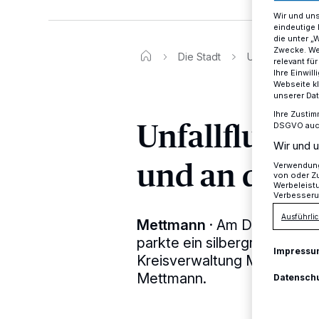
Wir und un
eindeutige 
die unter „
Zwecke. Wen
Die Stadt
Unfallfluchten
relevant fü
Ihre Einwil
Webseite kl
unserer Da
Ihre Zustim
Unfallflucht
DSGVO auch 
Wir und u
und an der S
Verwendung 
von oder Zu
Werbeleist
Verbesseru
Ausführlic
Mettmann
·
Am Dienstag, in
parkte ein silbergrauer Maz
Impressu
Kreisverwaltung Mettmann a
Mettmann.
Datensch