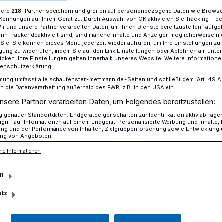
sere
-Partner speichern und greifen auf personenbezogene Daten wie Brows
218
Kennungen auf Ihrem Gerät zu. Durch Auswahl von OK aktivieren Sie Tracking-Te
Wir und unsere Partner verarbeiten Daten, um Ihnen Dienste bereitzustellen“ aufge
n Tracker deaktiviert sind, sind manche Inhalte und Anzeigen möglicherweise ni
 am Kreishaus und an der Saarstraße
r Sie. Sie können dieses Menü jederzeit wieder aufrufen, um Ihre Einstellungen zu
ligung zu widerrufen, indem Sie auf den Link Einstellungen oder Ablehnen am unte
icken. Ihre Einstellungen gelten innerhalb unseres Website. Weitere Informationen
tenschutzerklärung.
mung umfasst alle schaufenster-mettmann.de-Seiten und schließt gem. Art. 49 Abs.
en am Kreishaus
die Datenverarbeitung außerhalb des EWR, z.B. in den USA ein.
nsere Partner verarbeiten Daten, um Folgendes bereitzustellen:
aarstraße
genauer Standortdaten. Endgeräteeigenschaften zur Identifikation aktiv abfrage
griff auf Informationen auf einem Endgerät. Personalisierte Werbung und Inhalte
ung und der Performance von Inhalten, Zielgruppenforschung sowie Entwicklung
ng von Angeboten.
he Informationen
 der Zeit zwischen 7.55 und 16.30 Uhr,
da 6 auf dem Parkplatz der
m
n der Düsseldorfer Straße 26 in
utz