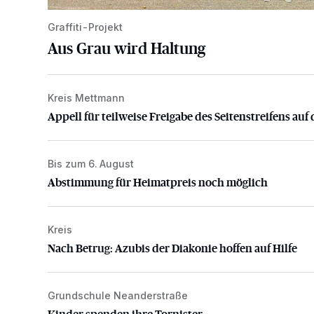
Graffiti-Projekt
Aus Grau wird Haltung
Kreis Mettmann
Appell für teilweise Freigabe des Seitenstreifens auf
Appell für teilweise Freigabe des Seitenstreifens auf 
Bis zum 6. August
Abstimmung für Heimatpreis noch möglich
Abstimmung für Heimatpreis noch möglich
Kreis
Nach Betrug: Azubis der Diakonie hoffen auf Hilfe
Nach Betrug: Azubis der Diakonie hoffen auf Hilfe
Grundschule Neanderstraße
Kinder spenden ihre Tornister
Kinder spenden ihre Tornister