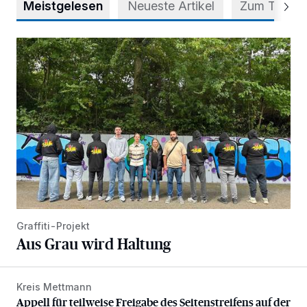
Meistgelesen
Neueste Artikel
Zum Thema
Aus Grau wird Haltung
Graffiti-Projekt
Aus Grau wird Haltung
Kreis Mettmann
Appell für teilweise Freigabe des Seitenstreifens auf der A
Appell für teilweise Freigabe des Seitenstreifens auf der