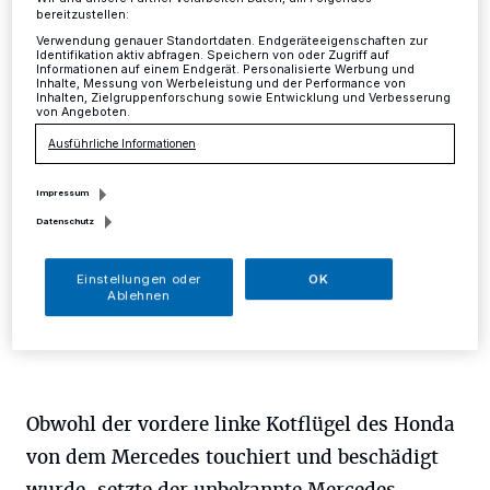
bereitzustellen:
Mettmann
·
Am Mittwoch kam es gegen 16.05 Uhr an
der Ratinger Straße in Mettmann-Metzkausen in Höhe
Verwendung genauer Standortdaten. Endgeräteeigenschaften zur
Identifikation aktiv abfragen. Speichern von oder Zugriff auf
des Carl-Schmachtenberg-Weges im
Informationen auf einem Endgerät. Personalisierte Werbung und
Begegnungsverkehr zu einer Kollision zwischen einem
Inhalte, Messung von Werbeleistung und der Performance von
Inhalten, Zielgruppenforschung sowie Entwicklung und Verbesserung
grünen Honda und einem bislang unbekannten
von Angeboten.
Mercedes.
Ausführliche Informationen
Impressum
29.05.2017 , 15:46 Uhr
Eine Minute Lesezeit
Datenschutz
Einstellungen oder
OK
Ablehnen
Obwohl der vordere linke Kotflügel des Honda
von dem Mercedes touchiert und beschädigt