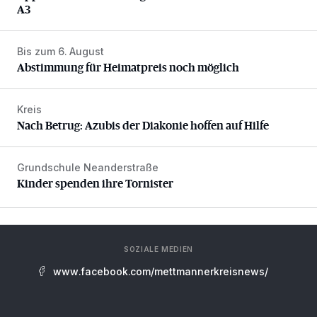
A3
Bis zum 6. August
Abstimmung für Heimatpreis noch möglich
Abstimmung für Heimatpreis noch möglich
Kreis
Nach Betrug: Azubis der Diakonie hoffen auf Hilfe
Nach Betrug: Azubis der Diakonie hoffen auf Hilfe
Grundschule Neanderstraße
Kinder spenden ihre Tornister
Kinder spenden ihre Tornister
SOZIALE MEDIEN
www.facebook.com/mettmannerkreisnews/