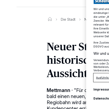
Wir und un
eindeutige 
die unter „
Die Stadt
Neuer Standort 
Zwecke. Wen
relevant fü
Ihre Einwil
Webseite kl
unserer Da
Neuer Stando
Ihre Zustim
DSGVO auch 
Wir und u
historische 
Verwendung 
von oder Zu
Werbeleist
Aussicht
Verbesseru
Ausführlic
Mettmann
·
"Für die histo
Impressu
bald einen neuen, sicheren
Datensch
Regiobahn wird am Bahnhof
Kundencenter errichten.