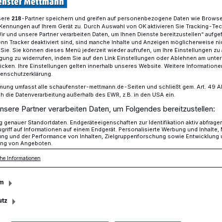
sere
-Partner speichern und greifen auf personenbezogene Daten wie Brows
218
Kennungen auf Ihrem Gerät zu. Durch Auswahl von OK aktivieren Sie Tracking-Te
Wir und unsere Partner verarbeiten Daten, um Ihnen Dienste bereitzustellen“ aufge
für die historische Straßenbahn in Aussicht
n Tracker deaktiviert sind, sind manche Inhalte und Anzeigen möglicherweise ni
r Sie. Sie können dieses Menü jederzeit wieder aufrufen, um Ihre Einstellungen zu
ligung zu widerrufen, indem Sie auf den Link Einstellungen oder Ablehnen am unte
icken. Ihre Einstellungen gelten innerhalb unseres Website. Weitere Informationen
tenschutzerklärung.
rt für die
mung umfasst alle schaufenster-mettmann.de-Seiten und schließt gem. Art. 49 Abs.
die Datenverarbeitung außerhalb des EWR, z.B. in den USA ein.
nsere Partner verarbeiten Daten, um Folgendes bereitzustellen:
Straßenbahn in
genauer Standortdaten. Endgeräteeigenschaften zur Identifikation aktiv abfrage
griff auf Informationen auf einem Endgerät. Personalisierte Werbung und Inhalte
ung und der Performance von Inhalten, Zielgruppenforschung sowie Entwicklung
ng von Angeboten.
he Informationen
rische Mettmanner Straßenbahn könnte es
m
 und geschützten Standort geben. Die
utz
 Stadtwald ein neues Gebäude mit einem