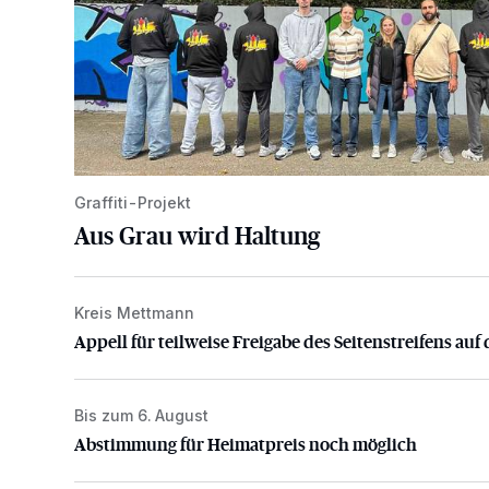
Graffiti-Projekt
Aus Grau wird Haltung
Kreis Mettmann
Appell für teilweise Freigabe des Seitenstreifens auf
Appell für teilweise Freigabe des Seitenstreifens auf 
Bis zum 6. August
Abstimmung für Heimatpreis noch möglich
Abstimmung für Heimatpreis noch möglich