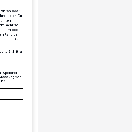
erdaten oder
chnologien für
führten
cht mehr so
 ändern oder
ren Rand der
 finden Sie in
 1 S. 1 lit. a
n. Speichern
, Messung von
 und