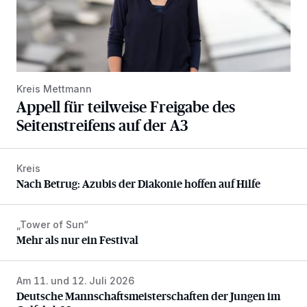
Kreis Mettmann
Appell für teilweise Freigabe des
Seitenstreifens auf der A3
Kreis
Nach Betrug: Azubis der Diakonie hoffen auf Hilfe
Nach Betrug: Azubis der Diakonie hoffen auf Hilfe
„Tower of Sun“
Mehr als nur ein Festival
Mehr als nur ein Festival
Am 11. und 12. Juli 2026
Deutsche Mannschaftsmeisterschaften der Jungen im Gol
Deutsche Mannschaftsmeisterschaften der Jungen im