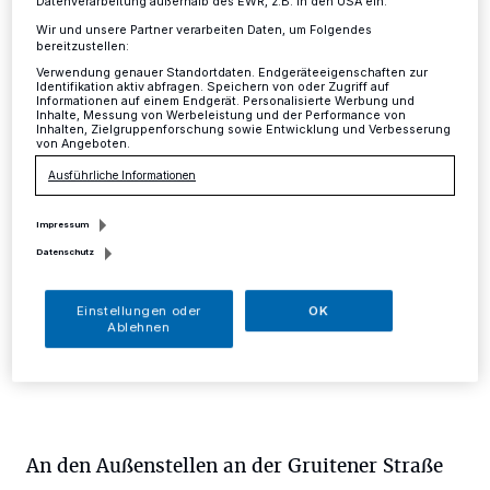
Datenverarbeitung außerhalb des EWR, z.B. in den USA ein.
Wir und unsere Partner verarbeiten Daten, um Folgendes
Mettmann
·
Die städtische Grünabfallannahme an den
bereitzustellen:
Außenstellen wird bis zum 1. Dezember verlängert.
Verwendung genauer Standortdaten. Endgeräteeigenschaften zur
Ursprünglich war die Schließung sämtlicher
Identifikation aktiv abfragen. Speichern von oder Zugriff auf
Informationen auf einem Endgerät. Personalisierte Werbung und
Annahmestellen zwei Wochen früher geplant. Wegen
Inhalte, Messung von Werbeleistung und der Performance von
der enormen Laubmengen, die es nun noch zu
Inhalten, Zielgruppenforschung sowie Entwicklung und Verbesserung
von Angeboten.
entsorgen gilt, bietet der Baubetriebshof zusätzliche
Termine an.
Ausführliche Informationen
Impressum
Datenschutz
22.11.2018 , 11:48 Uhr
Eine Minute Lesezeit
Einstellungen oder
OK
Ablehnen
An den Außenstellen an der Gruitener Straße