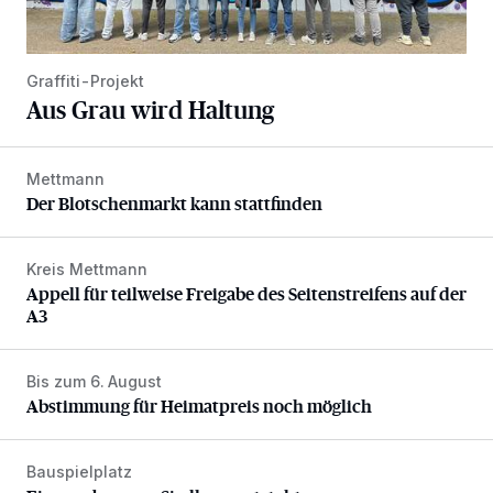
Graffiti-Projekt
Aus Grau wird Haltung
Mettmann
Der Blotschenmarkt kann stattfinden
Der Blotschenmarkt kann stattfinden
Kreis Mettmann
Appell für teilweise Freigabe des Seitenstreifens auf der A
Appell für teilweise Freigabe des Seitenstreifens auf der
A3
Bis zum 6. August
Abstimmung für Heimatpreis noch möglich
Abstimmung für Heimatpreis noch möglich
Bauspielplatz
Eine verborgene Siedlung entsteht