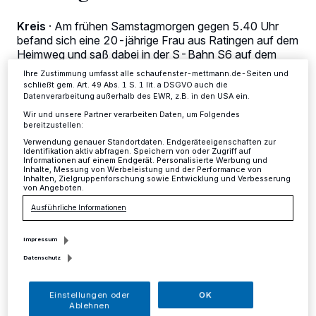
dieses Menü jederzeit wieder aufrufen, um Ihre Einstellungen zu
ändern oder Ihre Einwilligung zu widerrufen, indem Sie auf den Link
Kreis
·
Am frühen Samstagmorgen gegen 5.40 Uhr
Einstellungen oder Ablehnen am unteren Rand der Webseite klicken.
befand sich eine 20-jährige Frau aus Ratingen auf dem
Ihre Einstellungen gelten innerhalb unseres Website. Weitere
Heimweg und saß dabei in der S-Bahn S6 auf dem
Informationen finden Sie in unserer Datenschutzerklärung.
Weg vom Düsseldorfer Hauptbahnhof nach Ratingen.
Ihre Zustimmung umfasst alle schaufenster-mettmann.de-Seiten und
schließt gem. Art. 49 Abs. 1 S. 1 lit. a DSGVO auch die
Datenverarbeitung außerhalb des EWR, z.B. in den USA ein.
Wir und unsere Partner verarbeiten Daten, um Folgendes
bereitzustellen:
20.02.2017 , 12:41 Uhr
Eine Minute Lesezeit
Verwendung genauer Standortdaten. Endgeräteeigenschaften zur
Identifikation aktiv abfragen. Speichern von oder Zugriff auf
Informationen auf einem Endgerät. Personalisierte Werbung und
Inhalte, Messung von Werbeleistung und der Performance von
Inhalten, Zielgruppenforschung sowie Entwicklung und Verbesserung
von Angeboten.
Ausführliche Informationen
Impressum
N
ur wenige Augenblicke vor dem
Datenschutz
Erreichen des S-Bahnhofes in
Einstellungen oder
OK
Ratingen-Ost wurde sie plötzlich von einem
Ablehnen