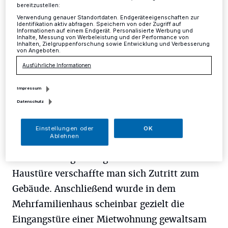
Mettmann
·
In der Zeit von Mittwoch, 17 Uhr, bis zum
bereitzustellen:
Freitagmorgen, 7.30 Uhr, kam es an der Freiheitstraße
Verwendung genauer Standortdaten. Endgeräteeigenschaften zur
in Mettmann zu einem Einbruch.
Identifikation aktiv abfragen. Speichern von oder Zugriff auf
Informationen auf einem Endgerät. Personalisierte Werbung und
Inhalte, Messung von Werbeleistung und der Performance von
Inhalten, Zielgruppenforschung sowie Entwicklung und Verbesserung
von Angeboten.
15.07.2016 , 14:08 Uhr
Eine Minute Lesezeit
Ausführliche Informationen
Impressum
Datenschutz
Einstellungen oder
OK
Ablehnen
Durch ein eingeschlagenes Fenster in der
Haustüre verschaffte man sich Zutritt zum
Gebäude. Anschließend wurde in dem
Mehrfamilienhaus scheinbar gezielt die
Eingangstüre einer Mietwohnung gewaltsam