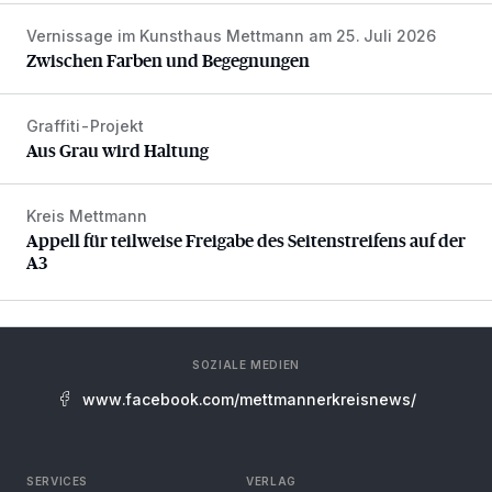
Vernissage im Kunsthaus Mettmann am 25. Juli 2026
Zwischen Farben und Begegnungen
Zwischen Farben und Begegnungen
Graffiti-Projekt
Aus Grau wird Haltung
Aus Grau wird Haltung
Kreis Mettmann
Appell für teilweise Freigabe des Seitenstreifens auf der A
Appell für teilweise Freigabe des Seitenstreifens auf der
A3
SOZIALE MEDIEN
www.facebook.com/mettmannerkreisnews/
SERVICES
VERLAG