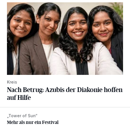
Nach Betrug: Azubis der Diakonie hoffen auf Hilfe
Kreis
Nach Betrug: Azubis der Diakonie hoffen
auf Hilfe
„Tower of Sun“
Mehr als nur ein Festival
Mehr als nur ein Festival