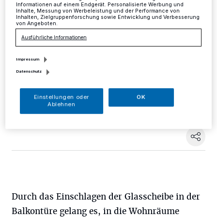
Informationen auf einem Endgerät. Personalisierte Werbung und
Inhalte, Messung von Werbeleistung und der Performance von
Mettmann
·
Am Dienstagnachmittag bzw. frühen -
Inhalten, Zielgruppenforschung sowie Entwicklung und Verbesserung
von Angeboten.
abend erkletterten ein oder mehrere bislang unbekannte
Straftäter in der Zeit zwischen 15 und 18 Uhr scheinbar
Ausführliche Informationen
unbemerkt von anderen Hausbewohnern und
Nachbarn den Balkon im Hochparterre eines
Impressum
Mehrfamilienhauses am Düsselring in Mettmann.
Datenschutz
Einstellungen oder
OK
Ablehnen
17.12.2015 , 10:49 Uhr
Eine Minute Lesezeit
Durch das Einschlagen der Glasscheibe in der
Balkontüre gelang es, in die Wohnräume