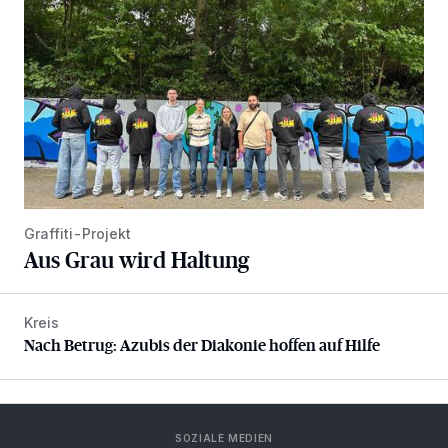
Graffiti-Projekt
Aus Grau wird Haltung
Kreis
Nach Betrug: Azubis der Diakonie hoffen auf Hilfe
Nach Betrug: Azubis der Diakonie hoffen auf Hilfe
SOZIALE MEDIEN